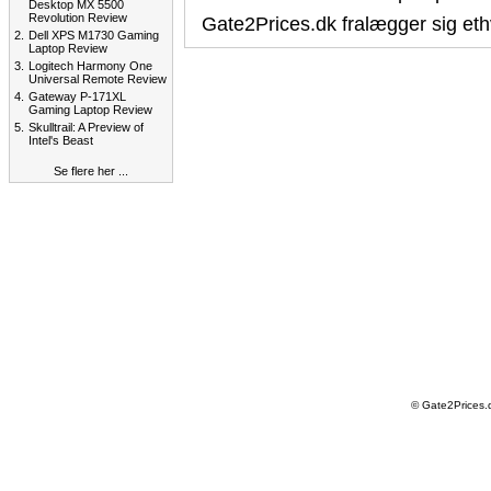
Desktop MX 5500
Revolution Review
Gate2Prices.dk fralægger sig ethv
2.
Dell XPS M1730 Gaming
Laptop Review
3.
Logitech Harmony One
Universal Remote Review
4.
Gateway P-171XL
Gaming Laptop Review
5.
Skulltrail: A Preview of
Intel's Beast
Se flere her ...
© Gate2Prices.