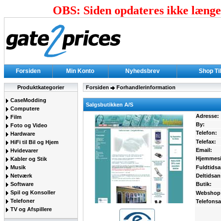
OBS: Siden opdateres ikke længer
Forsiden
Min Konto
Nyhedsbrev
Shop Ti
Produktkategorier
Forsiden
Forhandlerinformation
CaseModding
Salgsbutikken A/S
Computere
Adresse:
Film
By:
Foto og Video
Telefon:
Hardware
Telefax:
HiFi til Bil og Hjem
Email:
Hvidevarer
Hjemmesi
Kabler og Stik
Musik
Fuldtidsa
Netværk
Deltidsan
Software
Butik:
Spil og Konsoller
Webshop
Telefoner
Telefonsa
TV og Afspillere