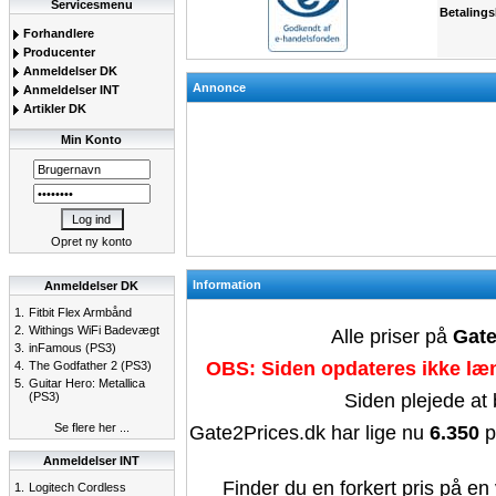
Servicesmenu
Betalings
Forhandlere
Producenter
Anmeldelser DK
Annonce
Anmeldelser INT
Artikler DK
Min Konto
Opret ny konto
Information
Anmeldelser DK
1.
Fitbit Flex Armbånd
2.
Withings WiFi Badevægt
Alle priser på
Gate
3.
inFamous (PS3)
OBS: Siden opdateres ikke læn
4.
The Godfather 2 (PS3)
5.
Guitar Hero: Metallica
(PS3)
Siden plejede at
Se flere her ...
Gate2Prices.dk har lige nu
6.350
p
Anmeldelser INT
Finder du en forkert pris på en 
1.
Logitech Cordless