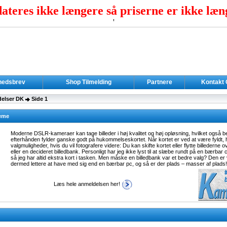
teres ikke længere så priserne er ikke læn
'
hedsbrev
Shop Tilmelding
Partnere
Kontakt
elser DK
Side 1
reme
Moderne DSLR-kameraer kan tage billeder i høj kvalitet og høj opløsning, hvilket også bet
efterhånden fylder ganske godt på hukommelseskortet. Når kortet er ved at være fyldt, 
valgmuligheder, hvis du vil fotografere videre: Du kan skifte kortet eller flytte billederne
eller en decideret billedbank. Personligt har jeg ikke lyst til at slæbe rundt på en bærbar
så jeg har altid ekstra kort i tasken. Men måske en billedbank var et bedre valg? Den er
dermed lettere at have med sig end en bærbar pc, og så er der plads – masser af plads!
Læs hele anmeldelsen her!