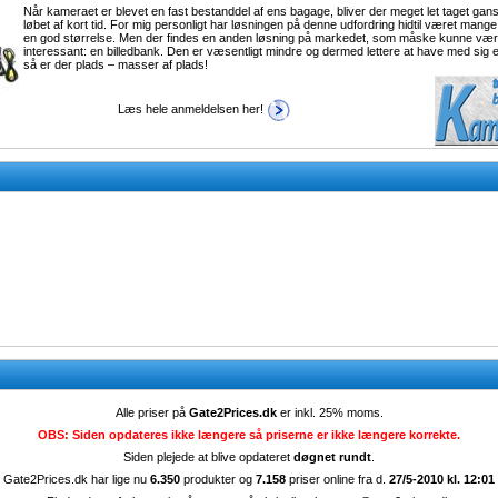
Når kameraet er blevet en fast bestanddel af ens bagage, bliver der meget let taget gans
løbet af kort tid. For mig personligt har løsningen på denne udfordring hidtil været man
en god størrelse. Men der findes en anden løsning på markedet, som måske kunne være
interessant: en billedbank. Den er væsentligt mindre og dermed lettere at have med sig
så er der plads – masser af plads!
Læs hele anmeldelsen her!
Alle priser på
Gate2Prices.dk
er inkl. 25% moms.
OBS: Siden opdateres ikke længere så priserne er ikke længere korrekte.
Siden plejede at blive opdateret
døgnet rundt
.
Gate2Prices.dk har lige nu
6.350
produkter og
7.158
priser online fra d.
27/5-2010 kl. 12:01