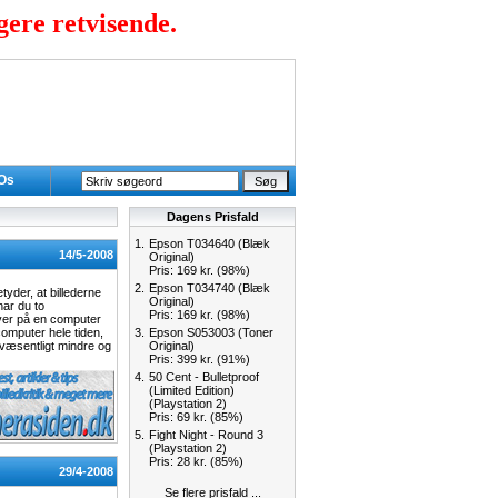
gere retvisende.
 Os
Dagens Prisfald
1.
Epson T034640 (Blæk
14/5-2008
Original)
Pris: 169 kr. (98%)
2.
Epson T034740 (Blæk
yder, at billederne
Original)
har du to
Pris: 169 kr. (98%)
 over på en computer
 computer hele tiden,
3.
Epson S053003 (Toner
 væsentligt mindre og
Original)
Pris: 399 kr. (91%)
4.
50 Cent - Bulletproof
(Limited Edition)
(Playstation 2)
Pris: 69 kr. (85%)
5.
Fight Night - Round 3
(Playstation 2)
Pris: 28 kr. (85%)
29/4-2008
Se flere prisfald ...