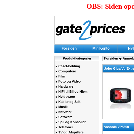
OBS: Siden opda
Forsiden
Min Konto
Ny
Produktkategorier
Forsiden
Anmeld
CaseModding
Jobo Giga Vu Ext
Computere
Film
Foto og Video
Hardware
HiFi til Bil og Hjem
Hvidevarer
Kabler og Stik
Musik
Netværk
Software
Spil og Konsoller
Vosonic VP8360
Telefoner
TV og Afspillere