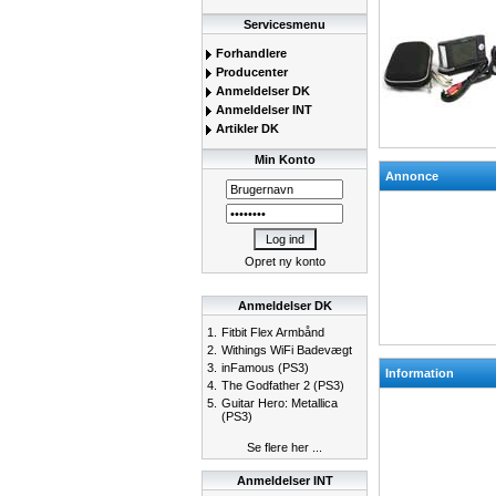
Servicesmenu
Forhandlere
Producenter
Anmeldelser DK
Anmeldelser INT
Artikler DK
Min Konto
Annonce
Opret ny konto
Anmeldelser DK
1.
Fitbit Flex Armbånd
2.
Withings WiFi Badevægt
3.
inFamous (PS3)
Information
4.
The Godfather 2 (PS3)
5.
Guitar Hero: Metallica
(PS3)
Se flere her ...
Anmeldelser INT