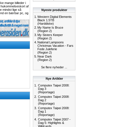
ke mange billeder i
ge hukommelseskort af
 mindst lige så
Nyeste produkter
 end en bærbar pc, og
1.
Western Digital Elements
Black 1.5TB
(Harddiske)
2.
My Name Is Bruce
(Region 2)
3.
My Sisters Keeper
(Region 2)
4.
National Lampoons
Christmas Vacation - Fars
Fede Juleferie
(Region 2)
5.
Near Dark
(Region 2)
Se flere nyheder ...
Nye Artikler
1.
Computex Taipei 2008:
Dag 3
(Reportage)
2.
Computex Taipei 2008:
Dag 2
(Reportage)
3.
Computex Taipei 2008:
Dag 1
(Reportage)
4.
Computex Taipei 2007 -
Dag 5: Highlights &
Wildcards