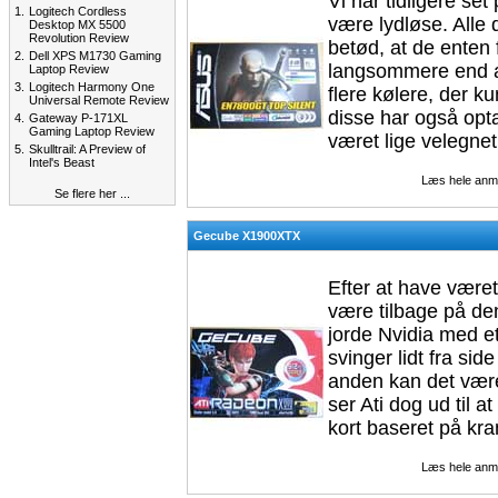
Vi har tidligere set
1.
Logitech Cordless
være lydløse. Alle 
Desktop MX 5500
Revolution Review
betød, at de enten f
2.
Dell XPS M1730 Gaming
langsommere end a
Laptop Review
3.
Logitech Harmony One
flere kølere, der 
Universal Remote Review
disse har også optag
4.
Gateway P-171XL
Gaming Laptop Review
været lige velegnet 
5.
Skulltrail: A Preview of
Intel's Beast
Læs hele anm
Se flere her ...
Gecube X1900XTX
Efter at have været
være tilbage på den 
jorde Nvidia med et
svinger lidt fra sid
anden kan det være 
ser Ati dog ud til at
kort baseret på k
Læs hele anm