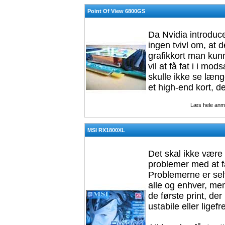
Point Of View 6800GS
Da Nvidia introduc
ingen tvivl om, at 
grafikkort man kunn
vil at få fat i i mo
skulle ikke se læng
et high-end kort, de
Læs hele anm
MSI RX1800XL
Det skal ikke være
problemer med at f
Problemerne er selv
alle og enhver, men
de første print, der
ustabile eller ligef