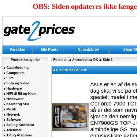
OBS: Siden opdateres ikke længer
Forsiden
Min Konto
Nyhedsbrev
Shop Ti
Produktkategorier
Forsiden
Anmeldelser DK
Side 1
CaseModding
Asus EN7900GS TOP
Computere
Film
Foto og Video
Asus er en af de st
Hardware
dag skal vi se på e
HiFi til Bil og Hjem
specielt model i m
Hvidevarer
GeForce 7900 TOP. 
Kabler og Stik
så er det som navne
Musik
Netværk
sjov da den nemlig
Software
EN7900GS TOP er d
Spil og Konsoller
almindelige GS-mod
Telefoner
entusiastiske købe
TV og Afspillere