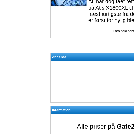
Ati har dog fået ret
på Atis X1800XL chi
næsthurtigste fra 
er først for nylig ble
Læs hele anm
Annonce
Information
Alle priser på
Gate2