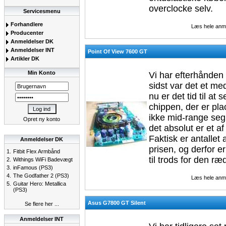
overclocke selv.
Servicesmenu
Forhandlere
Læs hele anm
Producenter
Anmeldelser DK
Anmeldelser INT
Point Of View 7600 GT
Artikler DK
Min Konto
Vi har efterhånden 
sidst var det et me
nu er det tid til a
chippen, der er pla
ikke mid-range se
Opret ny konto
det absolut er et af
Faktisk er antallet
Anmeldelser DK
prisen, og derfor e
1.
Fitbit Flex Armbånd
til trods for den ræ
2.
Withings WiFi Badevægt
3.
inFamous (PS3)
4.
The Godfather 2 (PS3)
Læs hele anm
5.
Guitar Hero: Metallica
(PS3)
Asus G7800 GT Silent
Se flere her ...
Anmeldelser INT