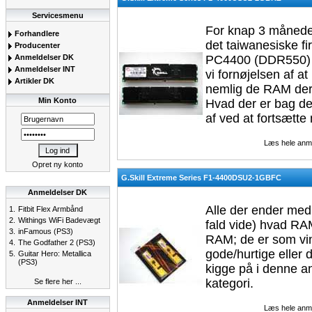
Servicesmenu
For knap 3 måneder
Forhandlere
det taiwanesiske fi
Producenter
Anmeldelser DK
PC4400 (DDR550) 
Anmeldelser INT
vi fornøjelsen af a
Artikler DK
nemlig de RAM de
Min Konto
Hvad der er bag de
af ved at fortsætt
Læs hele anm
Opret ny konto
G.Skill Extreme Series F1-4400DSU2-1GBFC
Anmeldelser DK
Alle der ender med 
1.
Fitbit Flex Armbånd
2.
Withings WiFi Badevægt
fald vide) hvad R
3.
inFamous (PS3)
RAM; de er som vin
4.
The Godfather 2 (PS3)
gode/hurtige eller 
5.
Guitar Hero: Metallica
(PS3)
kigge på i denne an
kategori.
Se flere her ...
Anmeldelser INT
Læs hele anm