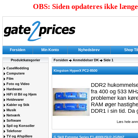
OBS: Siden opdateres ikke længer
Forsiden
Min Konto
Nyhedsbrev
Shop Ti
Produktkategorier
Forsiden
Anmeldelser DK
Side 1
CaseModding
Kingston HyperX PC2-8500
Computere
Film
Foto og Video
DDR2 hukommelse er
Hardware
fra 400 og 533 MHz
HiFi til Bil og Hjem
problemer kan køre
Hvidevarer
RAM øger hastigh
Kabler og Stik
DDR1 i sin tid. Da 
Musik
Netværk
Software
Læs hele anm
Spil og Konsoller
Telefoner
TV og Afspillere
G.Skill Extreme Series F1-4000USU2-2GBHZ