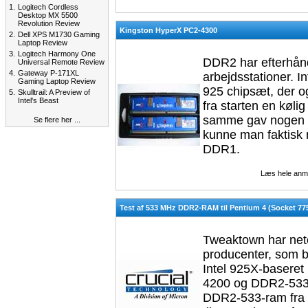
1.
Logitech Cordless
Desktop MX 5500
Revolution Review
Kingston HyperX PC2-4300
2.
Dell XPS M1730 Gaming
Laptop Review
3.
Logitech Harmony One
DDR2 har efterhånd
Universal Remote Review
4.
Gateway P-171XL
arbejdsstationer. I
Gaming Laptop Review
925 chipsæt, der o
5.
Skulltrail: A Preview of
Intel's Beast
fra starten en køli
samme gav nogen 
Se flere her ...
kunne man faktisk 
DDR1.
Læs hele anm
Test af 533 MHz DDR2-RAM til Pentium 4 (Socket 77
Tweaktown har neto
producenter, som 
Intel 925X-baseret
4200 og DDR2-533. 
DDR2-533-ram fra e