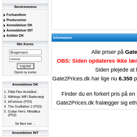
Servicesmenu
Forhandlere
Producenter
Anmeldelser DK
Anmeldelser INT
Artikler DK
Information
Min Konto
Alle priser på
Gate
OBS: Siden opdateres ikke læn
Siden plejede at
Opret ny konto
Gate2Prices.dk har lige nu
6.350
p
Anmeldelser DK
1.
Fitbit Flex Armbånd
Finder du en forkert pris på en 
2.
Withings WiFi Badevægt
3.
inFamous (PS3)
Gate2Prices.dk fralægger sig ethv
4.
The Godfather 2 (PS3)
5.
Guitar Hero: Metallica
(PS3)
Se flere her ...
Anmeldelser INT