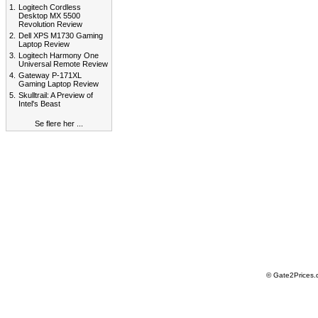
1.
Logitech Cordless
Desktop MX 5500
Revolution Review
2.
Dell XPS M1730 Gaming
Laptop Review
3.
Logitech Harmony One
Universal Remote Review
4.
Gateway P-171XL
Gaming Laptop Review
5.
Skulltrail: A Preview of
Intel's Beast
Se flere her ...
© Gate2Prices.