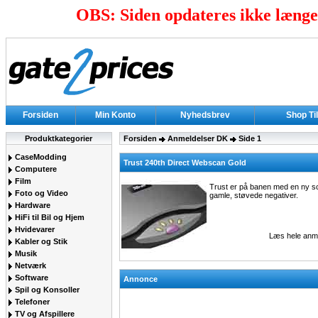
OBS: Siden opdateres ikke længer
Forsiden
Min Konto
Nyhedsbrev
Shop Ti
Produktkategorier
Forsiden
Anmeldelser DK
Side 1
CaseModding
Trust 240th Direct Webscan Gold
Computere
Film
Trust er på banen med en ny s
Foto og Video
gamle, støvede negativer.
Hardware
HiFi til Bil og Hjem
Hvidevarer
Læs hele anm
Kabler og Stik
Musik
Netværk
Software
Annonce
Spil og Konsoller
Telefoner
TV og Afspillere