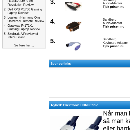
3.
Desktop MX 5500
Audio Adaptor
Revolution Review
Tjek prisen nu!
2.
Dell XPS M1730 Gaming
Laptop Review
3.
Logitech Harmony One
4.
Sandberg
Universal Remote Review
Audio Adaptor
4.
Gateway P-171XL
Tjek prisen nu!
Gaming Laptop Review
5.
Skulltrail: A Preview of
Intel's Beast
5.
Sandberg
Keyboard Adaptor
Se flere her ...
Tjek prisen nu!
Sponsorlinks
Nyhed: Clicktronic HDMI Cable
Når man k
så man ka
eller har