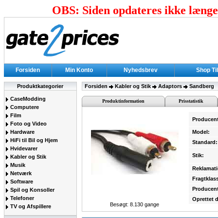
OBS: Siden opdateres ikke længer
Forsiden
Min Konto
Nyhedsbrev
Shop Ti
Produktkategorier
Forsiden
Kabler og Stik
Adaptors
Sandberg
CaseModding
Produktinformation
Prisstatistik
Computere
Film
Producen
Foto og Video
Hardware
Model:
HiFi til Bil og Hjem
Standard:
Hvidevarer
Stik:
Kabler og Stik
Musik
Reklamati
Netværk
Fragtklas
Software
Producent
Spil og Konsoller
Telefoner
Oprettet 
Besøgt: 8.130 gange
TV og Afspillere