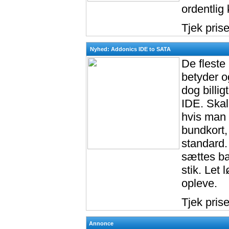
ordentlig 
Tjek pris
Nyhed: Addonics IDE to SATA
De flest
betyder o
dog billi
IDE. Skal
hvis man 
bundkort,
standard.
sættes ba
stik. Let 
opleve.
Tjek pris
Annonce