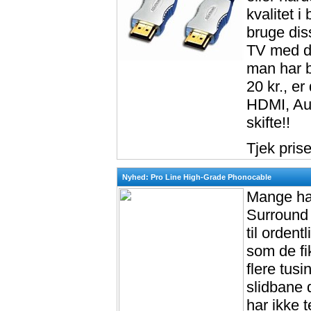
kvalitet i
bruge dis
TV med dis
man har be
20 kr., e
HDMI, Aud
skifte!!
Tjek pris
Nyhed: Pro Line High-Grade Phonocable
Mange har
Surround
til orden
som de fik
flere tus
slidbane d
har ikke 