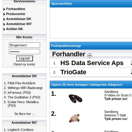
Servicesmenu
Sponsorlinks
Forhandlere
Producenter
Anmeldelser DK
Anmeldelser INT
Artikler DK
Min Konto
Forhandleroversigt
Forhandler
HS Data Service Aps
1.
Opret ny konto
TrioGate
2.
Anmeldelser DK
1.
Fitbit Flex Armbånd
Ugens 10 mest besøgte i kategorien Adaptors
2.
Withings WiFi Badevægt
1.
Sandberg
3.
inFamous (PS3)
S-Video on Scart Co
4.
The Godfather 2 (PS3)
Tjek prisen nu!
5.
Guitar Hero: Metallica
(PS3)
2.
Sandberg
Se flere her ...
Antenne T-Split
Tjek prisen nu!
Anmeldelser INT
1.
Logitech Cordless
Sandberg