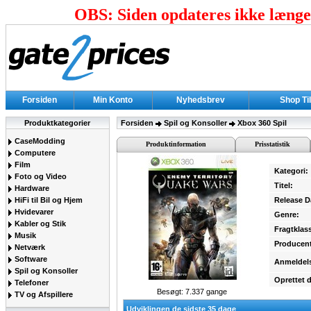
OBS: Siden opdateres ikke længer
Forsiden
Min Konto
Nyhedsbrev
Shop Ti
Produktkategorier
Forsiden
Spil og Konsoller
Xbox 360 Spil
CaseModding
Produktinformation
Prisstatistik
Computere
Film
Kategori:
Foto og Video
Titel:
Hardware
HiFi til Bil og Hjem
Release D
Hvidevarer
Genre:
Kabler og Stik
Fragtklas
Musik
Producent
Netværk
Software
Anmeldel
Spil og Konsoller
Oprettet 
Telefoner
Besøgt: 7.337 gange
TV og Afspillere
Udviklingen de sidste 35 dage