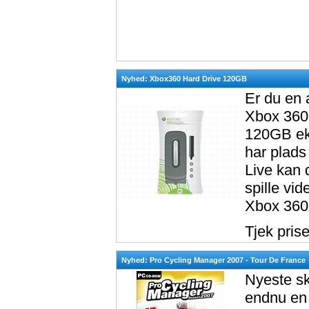
Nyhed: Xbox360 Hard Drive 120GB
Er du en 
Xbox 360 
120GB eks
har plads 
Live kan 
spille vi
Xbox 360.
Tjek pris
Nyhed: Pro Cycling Manager 2007 - Tour De France
Nyeste sk
endnu en 