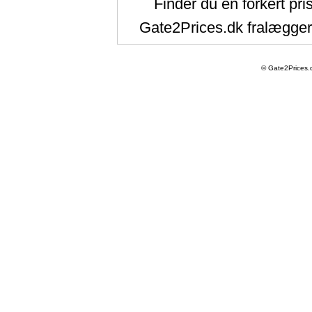
Finder du en forkert pri
Gate2Prices.dk fralægger 
© Gate2Prices.