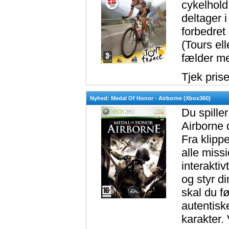
cykelhold
deltager 
forbedret
(Tours ell
fælder me
Tjek pris
Nyhed: Medal Of Honor - Airborne (Xbox360)
Du spiller
Airborne 
Fra klippe
alle miss
interakti
og styr di
skal du f
autentisk
karakter.