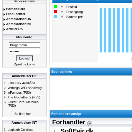
Servicesmenu
=
Prisfald
Forhandlere
=
Prisstigning
Producenter
=
Samme pris
Anmeldelser DK
Anmeldelser INT
Artikler DK
Min Konto
Opret ny konto
Sponsorlinks
Anmeldelser DK
1.
Fitbit Flex Armbånd
2.
Withings WiFi Badevægt
3.
inFamous (PS3)
4.
The Godfather 2 (PS3)
5.
Guitar Hero: Metallica
(PS3)
Se flere her ...
Forhandleroversigt
Forhandler
Anmeldelser INT
SoftFair.dk
1.
Logitech Cordless
1.