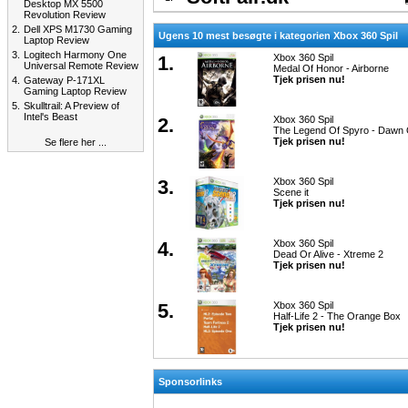
Desktop MX 5500
Revolution Review
2.
Dell XPS M1730 Gaming
Ugens 10 mest besøgte i kategorien Xbox 360 Spil
Laptop Review
3.
Logitech Harmony One
1.
Xbox 360 Spil
Universal Remote Review
Medal Of Honor - Airborne
Tjek prisen nu!
4.
Gateway P-171XL
Gaming Laptop Review
5.
Skulltrail: A Preview of
Intel's Beast
2.
Xbox 360 Spil
The Legend Of Spyro - Dawn 
Tjek prisen nu!
Se flere her ...
3.
Xbox 360 Spil
Scene it
Tjek prisen nu!
4.
Xbox 360 Spil
Dead Or Alive - Xtreme 2
Tjek prisen nu!
5.
Xbox 360 Spil
Half-Life 2 - The Orange Box
Tjek prisen nu!
Sponsorlinks