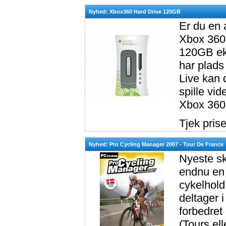
Nyhed: Xbox360 Hard Drive 120GB
Er du en 
Xbox 360 
120GB eks
har plads 
Live kan 
spille vi
Xbox 360.
Tjek pris
Nyhed: Pro Cycling Manager 2007 - Tour De France
Nyeste sk
endnu en 
cykelhold
deltager 
forbedret
(Tours ell