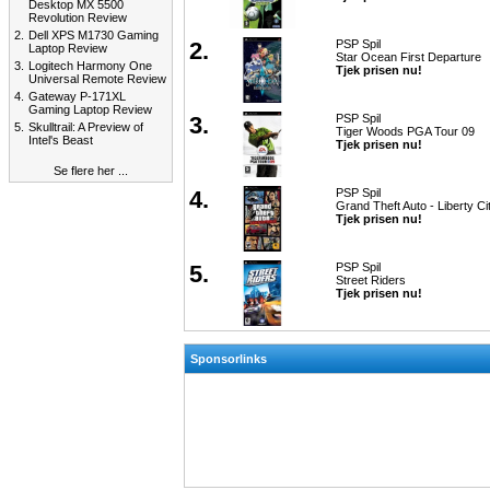
Desktop MX 5500
Revolution Review
2.
Dell XPS M1730 Gaming
2.
PSP Spil
Laptop Review
Star Ocean First Departure
3.
Logitech Harmony One
Tjek prisen nu!
Universal Remote Review
4.
Gateway P-171XL
Gaming Laptop Review
3.
PSP Spil
5.
Skulltrail: A Preview of
Tiger Woods PGA Tour 09
Intel's Beast
Tjek prisen nu!
Se flere her ...
4.
PSP Spil
Grand Theft Auto - Liberty Ci
Tjek prisen nu!
5.
PSP Spil
Street Riders
Tjek prisen nu!
Sponsorlinks