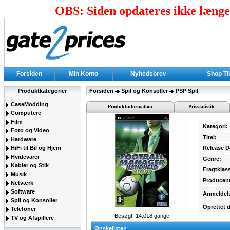
OBS: Siden opdateres ikke længer
Forsiden
Min Konto
Nyhedsbrev
Shop Ti
Produktkategorier
Forsiden
Spil og Konsoller
PSP Spil
CaseModding
Produktinformation
Prisstatistik
Computere
Film
Kategori:
Foto og Video
Titel:
Hardware
HiFi til Bil og Hjem
Release D
Hvidevarer
Genre:
Kabler og Stik
Fragtklas
Musik
Producent
Netværk
Software
Anmeldel
Spil og Konsoller
Oprettet 
Telefoner
Besøgt: 14.018 gange
TV og Afspillere
Ønskelisten