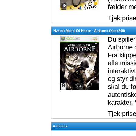
fælder me
Tjek pris
Nyhed: Medal Of Honor - Airborne (Xbox360)
Du spiller
Airborne 
Fra klippe
alle miss
interakti
og styr di
skal du f
autentisk
karakter.
Tjek pris
Annonce