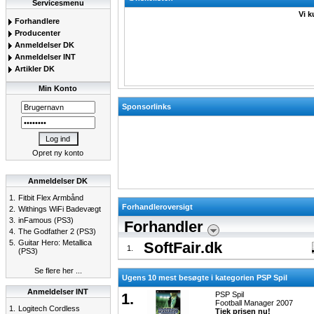
Servicesmenu
Vi k
Forhandlere
Producenter
Anmeldelser DK
Anmeldelser INT
Artikler DK
Min Konto
Sponsorlinks
Opret ny konto
Anmeldelser DK
1.
Fitbit Flex Armbånd
Forhandleroversigt
2.
Withings WiFi Badevægt
3.
inFamous (PS3)
Forhandler
4.
The Godfather 2 (PS3)
5.
Guitar Hero: Metallica
SoftFair.dk
1.
(PS3)
Se flere her ...
Ugens 10 mest besøgte i kategorien PSP Spil
Anmeldelser INT
1.
PSP Spil
Football Manager 2007
1.
Logitech Cordless
Tjek prisen nu!