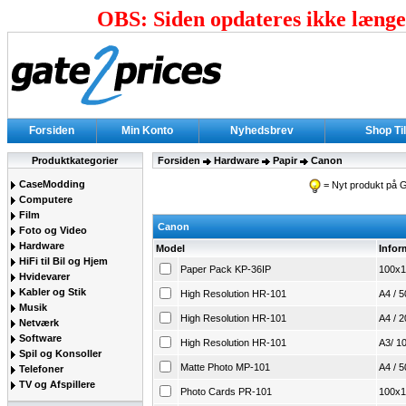
OBS: Siden opdateres ikke længer
Forsiden
Min Konto
Nyhedsbrev
Shop Ti
Produktkategorier
Forsiden
Hardware
Papir
Canon
CaseModding
= Nyt produkt på G
Computere
Film
Canon
Foto og Video
Hardware
Model
Infor
HiFi til Bil og Hjem
Paper Pack KP-36IP
100x1
Hvidevarer
Kabler og Stik
High Resolution HR-101
A4 / 
Musik
High Resolution HR-101
A4 / 
Netværk
Software
High Resolution HR-101
A3/ 1
Spil og Konsoller
Matte Photo MP-101
A4 / 
Telefoner
TV og Afspillere
Photo Cards PR-101
100x1