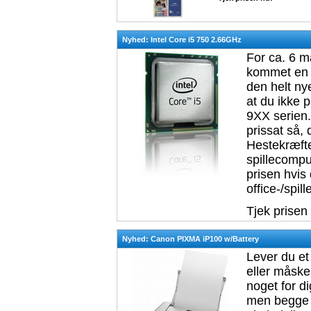
Nyhed: Intel Core i5 750 2.66GHz
For ca. 6 m
kommet en l
den helt ny
at du ikke 
9XX serien
prissat så
Hestekræfter
spillecompu
prisen hvis 
office-/spil
Tjek prisen
Nyhed: Canon PIXMA iP100 w/Battery
Lever du et 
eller måske
noget for d
men begge s