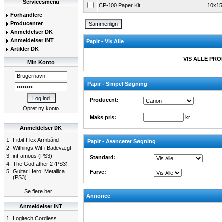
Servicesmenu
CP-100 Paper Kit
10x15
Forhandlere
Producenter
Anmeldelser DK
Anmeldelser INT
Papir - Vis Alle
Artikler DK
VIS ALLE PR
Min Konto
Papir - Simpel Søgning
Producent:
Opret ny konto
Maks pris:
kr.
Anmeldelser DK
1.
Fitbit Flex Armbånd
Papir - Avanceret Søgning
2.
Withings WiFi Badevægt
3.
inFamous (PS3)
Standard:
4.
The Godfather 2 (PS3)
5.
Guitar Hero: Metallica
Farve:
(PS3)
Se flere her ...
Annonce
Anmeldelser INT
1.
Logitech Cordless