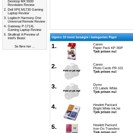
Desktop MX 5500
Revolution Review
2.
Dell XPS M1730 Gaming
Laptop Review
3.
Logitech Harmony One
Universal Remote Review
4.
Gateway P-171XL
Gaming Laptop Review
5.
Skulltrail: A Preview of
Ugens 10 mest besøgte i kategorien Papir
Intel's Beast
1.
Canon
Se flere her ...
Paper Pack KP-36IP
Tjek prisen nu!
2.
Canon
Photo Cards PR-101
Tjek prisen nu!
3.
Dymo
CD Labels White
Tjek prisen nu!
4.
Hewlett Packard
Bright White InkJet
Tjek prisen nu!
5.
Hewlett Packard
Iron-On Transfers
Tjek prisen nu!