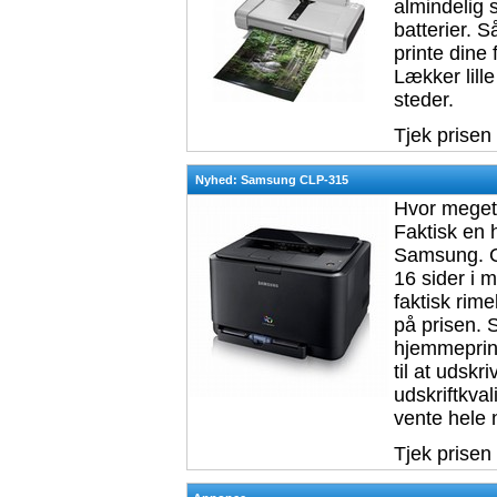
almindelig 
batterier. 
printe dine 
Lækker lill
steder.
Tjek prisen
Nyhed: Samsung CLP-315
Hvor meget 
Faktisk en 
Samsung. CL
16 sider i m
faktisk rim
på prisen. 
hjemmeprinte
til at udskr
udskriftkval
vente hele 
Tjek prisen