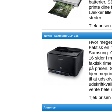
batterier. 
printe dine 
Lækker lill
steder.
Tjek prisen
Nyhed: Samsung CLP-315
Hvor meget 
Faktisk en 
Samsung. CL
16 sider i m
faktisk rim
på prisen. 
hjemmeprinte
til at udskr
udskriftkval
vente hele 
Tjek prisen
Annonce