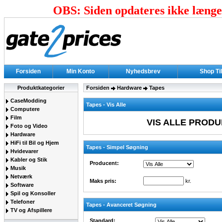
OBS: Siden opdateres ikke længer
Forsiden
Min Konto
Nyhedsbrev
Shop Ti
Produktkategorier
Forsiden
Hardware
Tapes
CaseModding
Tapes - Vis Alle
Computere
Film
VIS ALLE PRODU
Foto og Video
Hardware
HiFi til Bil og Hjem
Tapes - Simpel Søgning
Hvidevarer
Kabler og Stik
Producent:
Musik
Netværk
Maks pris:
kr.
Software
Spil og Konsoller
Telefoner
Tapes - Avanceret Søgning
TV og Afspillere
Standard: