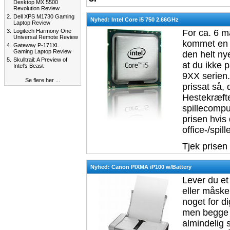
Desktop MX 5500
Revolution Review
2.
Dell XPS M1730 Gaming
Nyhed: Intel Core i5 750 2.66GHz
Laptop Review
3.
Logitech Harmony One
For ca. 6 m
Universal Remote Review
kommet en l
4.
Gateway P-171XL
Gaming Laptop Review
den helt ny
5.
Skulltrail: A Preview of
at du ikke 
Intel's Beast
9XX serien
Se flere her ...
prissat så
Hestekræfter
spillecompu
prisen hvis 
office-/spil
Tjek prisen
Nyhed: Canon PIXMA iP100 w/Battery
Lever du et 
eller måske
noget for d
men begge s
almindelig 