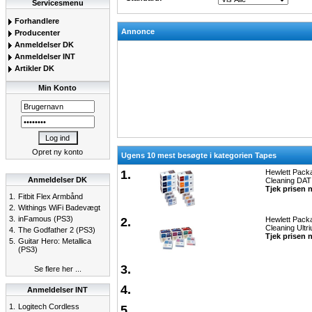
Servicesmenu
Forhandlere
Annonce
Producenter
Anmeldelser DK
Anmeldelser INT
Artikler DK
Min Konto
Opret ny konto
Ugens 10 mest besøgte i kategorien Tapes
1.
Hewlett Pack
Anmeldelser DK
Cleaning DAT 
Tjek prisen 
1.
Fitbit Flex Armbånd
2.
Withings WiFi Badevægt
3.
inFamous (PS3)
2.
Hewlett Pack
Cleaning Ultr
4.
The Godfather 2 (PS3)
Tjek prisen 
5.
Guitar Hero: Metallica
(PS3)
3.
Se flere her ...
4.
Anmeldelser INT
1.
Logitech Cordless
5.