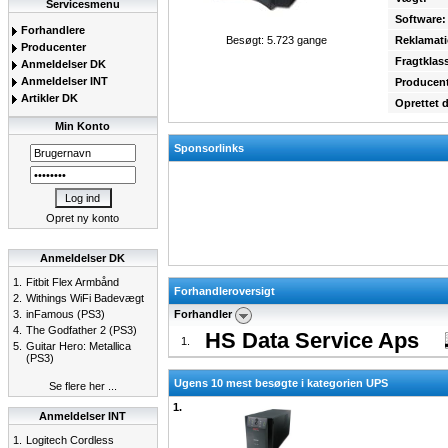
Servicesmenu
Software:
Forhandlere
Besøgt: 5.723 gange
Reklamati
Producenter
Fragtklas
Anmeldelser DK
Anmeldelser INT
Producent
Artikler DK
Oprettet 
Min Konto
Sponsorlinks
Opret ny konto
Anmeldelser DK
1.
Fitbit Flex Armbånd
Forhandleroversigt
2.
Withings WiFi Badevægt
3.
inFamous (PS3)
Forhandler
4.
The Godfather 2 (PS3)
HS Data Service Aps
1.
5.
Guitar Hero: Metallica
(PS3)
Ugens 10 mest besøgte i kategorien UPS
Se flere her ...
1.
Anmeldelser INT
1.
Logitech Cordless