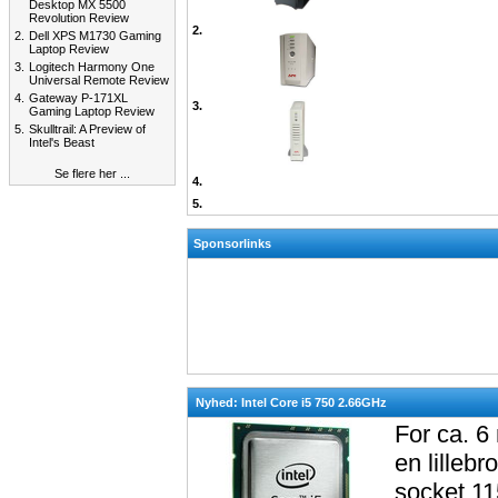
Desktop MX 5500
Revolution Review
2.
2.
Dell XPS M1730 Gaming
Laptop Review
3.
Logitech Harmony One
Universal Remote Review
4.
Gateway P-171XL
3.
Gaming Laptop Review
5.
Skulltrail: A Preview of
Intel's Beast
Se flere her ...
4.
5.
Sponsorlinks
Nyhed: Intel Core i5 750 2.66GHz
For ca. 6
en lillebr
socket 11