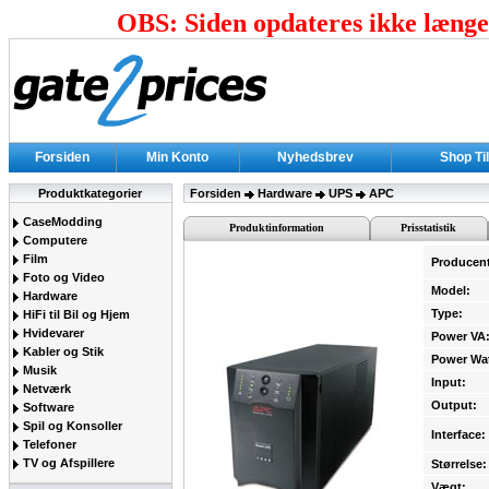
OBS: Siden opdateres ikke længer
Forsiden
Min Konto
Nyhedsbrev
Shop Ti
Produktkategorier
Forsiden
Hardware
UPS
APC
CaseModding
Produktinformation
Prisstatistik
Computere
Film
Producen
Foto og Video
Model:
Hardware
Type:
HiFi til Bil og Hjem
Hvidevarer
Power VA
Kabler og Stik
Power Wat
Musik
Input:
Netværk
Output:
Software
Spil og Konsoller
Interface:
Telefoner
TV og Afspillere
Størrelse:
Vægt: