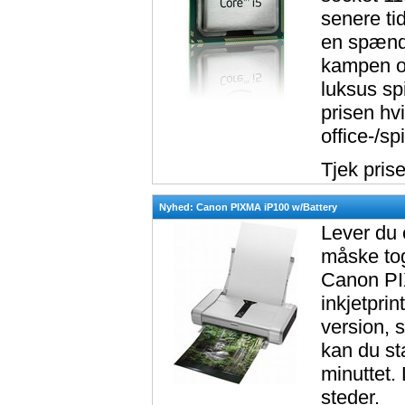
senere ti
en spænde
kampen op
luksus sp
prisen hvi
office-/sp
Tjek pris
Nyhed: Canon PIXMA iP100 w/Battery
Lever du e
måske tog
Canon PIX
inkjetprin
version, 
kan du st
minuttet.
steder.