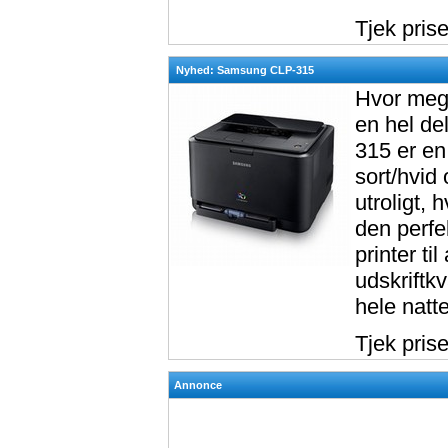
Tjek pris
Nyhed: Samsung CLP-315
Hvor mege
en hel de
315 er en 
sort/hvid 
utroligt,
den perfe
printer ti
udskriftkv
hele natt
Tjek pris
Annonce