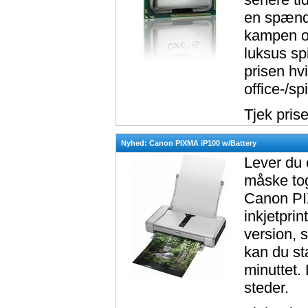
en spænde
kampen op
luksus sp
prisen hvi
office-/sp
Tjek pris
Nyhed: Canon PIXMA iP100 w/Battery
Lever du e
måske tog
Canon PIX
inkjetprin
version, 
kan du st
minuttet.
steder.