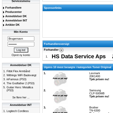
Servicesmenu
Forhandlere
Sponsorlinks
Producenter
Anmeldelser DK
Anmeldelser INT
Artikler DK
Min Konto
Forhandleroversigt
Forhandler
HS Data Service Aps
Opret ny konto
1.
Anmeldelser DK
Ugens 10 mest besøgte i kategorien Toner Original
1.
Fitbit Flex Armbånd
1.
Lexmark
2.
Withings WiFi Badevægt
20K1400
3.
inFamous (PS3)
Tjek prisen nu!
4.
The Godfather 2 (PS3)
5.
Guitar Hero: Metallica
(PS3)
2.
Samsung
CLP-500WB
Tjek prisen nu!
Se flere her ...
Anmeldelser INT
3.
Brother
TN-6300
1.
Logitech Cordless