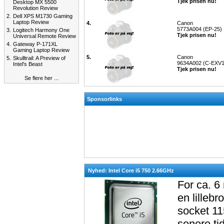
Tjek prisen nu!
Desktop MX 5500
Revolution Review
2.
Dell XPS M1730 Gaming
Laptop Review
4.
Canon
5773A004 (EP-25)
3.
Logitech Harmony One
Tjek prisen nu!
Universal Remote Review
4.
Gateway P-171XL
Gaming Laptop Review
5.
Canon
5.
Skulltrail: A Preview of
9634A002 (C-EXV1
Intel's Beast
Tjek prisen nu!
Se flere her ...
Sponsorlinks
Nyhed: Intel Core i5 750 2.66GHz
For ca. 6
en lillebr
socket 11
senere ti