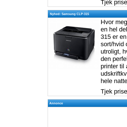
Tjek pris
Nyhed: Samsung CLP-315
Hvor mege
en hel de
315 er en 
sort/hvid 
utroligt,
den perfe
printer ti
udskriftkv
hele natt
Tjek pris
Annonce