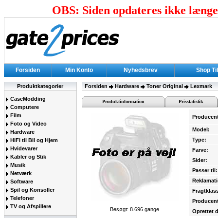
OBS: Siden opdateres ikke længer
Forsiden
Min Konto
Nyhedsbrev
Shop Ti
Produktkategorier
Forsiden
Hardware
Toner Original
Lexmark
CaseModding
Produktinformation
Prisstatistik
Computere
Film
Producen
Foto og Video
Model:
Hardware
Type:
HiFi til Bil og Hjem
Hvidevarer
Farve:
Kabler og Stik
Sider:
Musik
Passer til:
Netværk
Reklamati
Software
Spil og Konsoller
Fragtklas
Telefoner
Producent
TV og Afspillere
Besøgt: 8.696 gange
Oprettet 