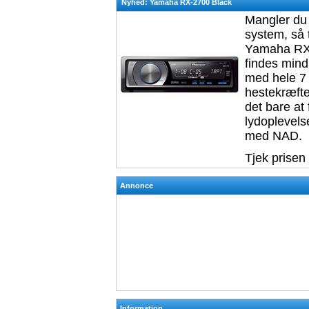
Nyhed: Yamaha RX-2700 Black
Mangler du 
system, så 
Yamaha RX-
findes mind
med hele 7 
hestekræfte
det bare at
lydoplevels
med NAD.
Tjek prisen
Annonce
Information