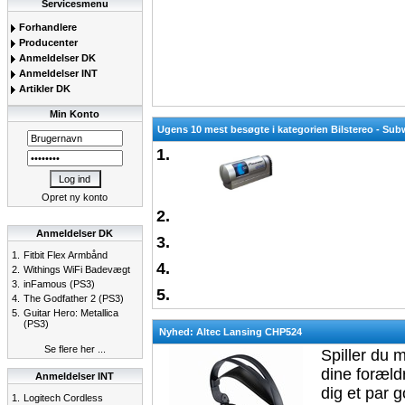
Servicesmenu
Forhandlere
Producenter
Anmeldelser DK
Anmeldelser INT
Artikler DK
Min Konto
Ugens 10 mest besøgte i kategorien Bilstereo - Su
1.
Opret ny konto
2.
Anmeldelser DK
3.
1.
Fitbit Flex Armbånd
4.
2.
Withings WiFi Badevægt
3.
inFamous (PS3)
5.
4.
The Godfather 2 (PS3)
5.
Guitar Hero: Metallica
(PS3)
Nyhed: Altec Lansing CHP524
Se flere her ...
Spiller du 
dine foræld
Anmeldelser INT
dig et par 
1.
Logitech Cordless