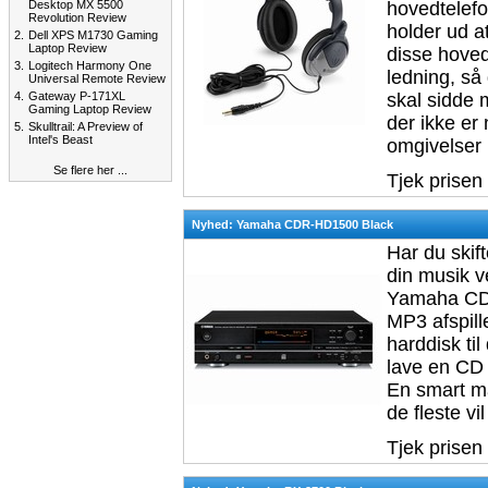
Desktop MX 5500
hovedtelefo
Revolution Review
holder ud a
2.
Dell XPS M1730 Gaming
Laptop Review
disse hoved
3.
Logitech Harmony One
ledning, så
Universal Remote Review
4.
Gateway P-171XL
skal sidde 
Gaming Laptop Review
der ikke er
5.
Skulltrail: A Preview of
Intel's Beast
omgivelser 
Se flere her ...
Tjek prisen
Nyhed: Yamaha CDR-HD1500 Black
Har du ski
din musik v
Yamaha CDR
MP3 afspill
harddisk ti
lave en CD t
En smart ma
de fleste vi
Tjek prisen