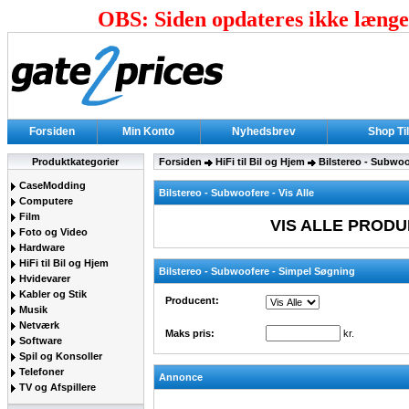
OBS: Siden opdateres ikke længer
Forsiden
Min Konto
Nyhedsbrev
Shop Ti
Produktkategorier
Forsiden
HiFi til Bil og Hjem
Bilstereo - Subwoo
CaseModding
Bilstereo - Subwoofere - Vis Alle
Computere
Film
VIS ALLE PRODU
Foto og Video
Hardware
HiFi til Bil og Hjem
Bilstereo - Subwoofere - Simpel Søgning
Hvidevarer
Kabler og Stik
Producent:
Musik
Netværk
Maks pris:
kr.
Software
Spil og Konsoller
Telefoner
Annonce
TV og Afspillere