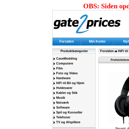
OBS: Siden opda
Forsiden
Min Konto
Ny
Produktkategorier
Forsiden
HiFi ti
CaseModding
Produktinform
Computere
Film
Foto og Video
Hardware
HiFi til Bil og Hjem
Hvidevarer
Kabler og Stik
Musik
Netværk
Software
Spil og Konsoller
Telefoner
TV og Afspillere
Besøgt: 