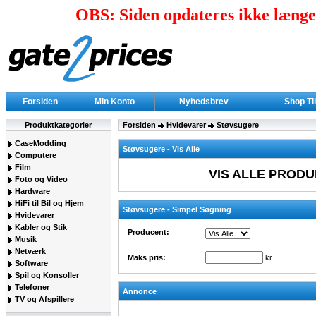
OBS: Siden opdateres ikke længer
Forsiden
Min Konto
Nyhedsbrev
Shop Ti
Produktkategorier
Forsiden
Hvidevarer
Støvsugere
CaseModding
Støvsugere - Vis Alle
Computere
Film
VIS ALLE PRODU
Foto og Video
Hardware
HiFi til Bil og Hjem
Støvsugere - Simpel Søgning
Hvidevarer
Kabler og Stik
Producent:
Musik
Netværk
Maks pris:
kr.
Software
Spil og Konsoller
Telefoner
Annonce
TV og Afspillere