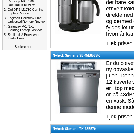
Desktop MX 5500
det bare kaf
Revolution Review
ethvert køk
2.
Dell XPS M1730 Gaming
Laptop Review
direkte ned
3.
Logitech Harmony One
og dermed 
Universal Remote Review
4.
Gateway P-171XL
fyldes let 
Gaming Laptop Review
hvornår kan
5.
Skulltrail: A Preview of
Intel's Beast
Tjek prisen
Se flere her ...
Nyhed: Siemens SE 45E855SK
Er du bleve
ny opvaskem
julen. Denne
12 kuverter
er i top med
er på 48dBa
en vask. Så
denne mode
Tjek prisen
Nyhed: Siemens TK 68E570