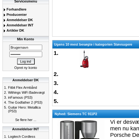
Servicesmenu
Forhandlere
Producenter
Anmeldelser DK
Anmeldelser INT
Artikler DK
Min Konto
Ugens 10 mest besøgte i kategorien Støvsugere
1.
Opret ny konto
2.
Anmeldelser DK
3.
1.
Fitbit Flex Armbånd
4.
2.
Withings WiFi Badevægt
3.
inFamous (PS3)
5.
4.
The Godfather 2 (PS3)
5.
Guitar Hero: Metallica
(PS3)
Nyhed: Siemens TC 911P2
Se flere her ...
Vi er desvæ
men nu kan
Anmeldelser INT
Porsche Des
1.
Logitech Cordless