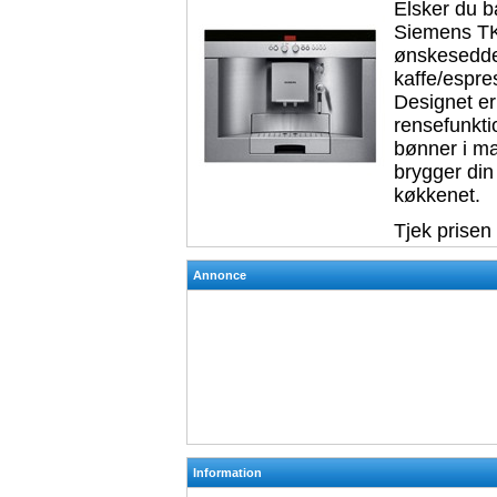
Elsker du ba
Siemens TK
ønskesedde
kaffe/espre
Designet er 
rensefunkti
bønner i ma
brygger din 
køkkenet.
Tjek prisen
Annonce
Information