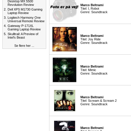
Desktop MX 5500
Revolution Review
Marco Beltrami
Titel: I, Robot
2.
Dell XPS M1730 Gaming
Genre: Soundtrack
Laptop Review
3.
Logitech Harmony One
Universal Remote Review
4.
Gateway P-171XL
Gaming Laptop Review
5.
Skulltrail: A Preview of
Marco Beltrami
Intel's Beast
Titel: Joy Ride
Genre: Soundtrack
Se flere her ...
Marco Beltrami
Titel: Mimic
Genre: Soundtrack
Marco Beltrami
Titel: Scream & Scream 2
Genre: Soundtrack
Marco Beltrami