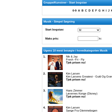
Gruppe/Kunstner - Start bogstav
0-9
A
B
C
D
E
F
G
H
I
J
Musik - Simpel Søgning
Start bogstav:
Maks pris:
kr.
Ugens 10 mest besøgte i hovedkategorien Musik
1.
Nik & Jay
Fresh -Fri - Fly
Tjek prisen nu!
2.
Kim Larsen
Kim Larsens Greatest - Guld Og Grø
Tjek prisen nu!
3.
Hans Zimmer
Løvernes Konge (Disney)
Tjek prisen nu!
4.
Kim Larsen
Sange Fra Glemmebogen