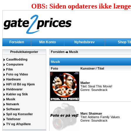
OBS: Siden opdateres ikke længer
Forsiden
Min Konto
Nyhedsbrev
Shop Ti
Produktkategorier
Forsiden
Musik
CaseModding
Musik
Computere
Foto
Kunstner / Titel
Film
Foto og Video
Hardware
Mader
HiFi til Bil og Hjem
Titel: Steal This Movie!
Hvidevarer
Genre: Soundtrack
Kabler og Stik
Musik
Netværk
Software
Marc Shaiman
Spil og Konsoller
Titel: Addams Family Values
Telefoner
Genre: Soundtrack
TV og Afspillere