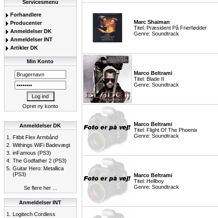
Servicesmenu
Forhandlere
Marc Shaiman
Producenter
Titel: Præsident På Frierfødder
Anmeldelser DK
Genre: Soundtrack
Anmeldelser INT
Artikler DK
Min Konto
Marco Beltrami
Titel: Blade II
Genre: Soundtrack
Opret ny konto
Marco Beltrami
Anmeldelser DK
Titel: Flight Of The Phoenix
Genre: Soundtrack
1.
Fitbit Flex Armbånd
2.
Withings WiFi Badevægt
3.
inFamous (PS3)
4.
The Godfather 2 (PS3)
5.
Guitar Hero: Metallica
(PS3)
Marco Beltrami
Titel: Hellboy
Genre: Soundtrack
Se flere her ...
Anmeldelser INT
1.
Logitech Cordless