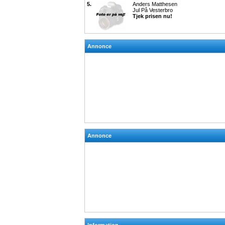
5.
Anders Matthesen
Jul På Vesterbro
Tjek prisen nu!
Annonce
Annonce