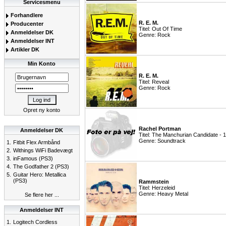
Servicesmenu
Forhandlere
R. E. M.
Producenter
Titel: Out Of Time
Anmeldelser DK
Genre: Rock
Anmeldelser INT
Artikler DK
Min Konto
R. E. M.
Titel: Reveal
Genre: Rock
Opret ny konto
Rachel Portman
Anmeldelser DK
Titel: The Manchurian Candidate - 
Genre: Soundtrack
1.
Fitbit Flex Armbånd
2.
Withings WiFi Badevægt
3.
inFamous (PS3)
4.
The Godfather 2 (PS3)
5.
Guitar Hero: Metallica
(PS3)
Rammstein
Titel: Herzeleid
Genre: Heavy Metal
Se flere her ...
Anmeldelser INT
1.
Logitech Cordless