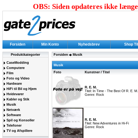
OBS: Siden opdateres ikke længer
Forsiden
Min Konto
Nyhedsbrev
Shop Ti
Produktkategorier
Forsiden
Musik
CaseModding
Musik
Computere
Foto
Kunstner / Titel
Film
Foto og Video
Hardware
R. E. M.
HiFi til Bil og Hjem
Titel: In Time - The Best Of R. E. 
Hvidevarer
Genre: Rock
Kabler og Stik
Musik
Netværk
Software
R. E. M.
Spil og Konsoller
Titel: New Adventures in Hi-Fi
Telefoner
Genre: Rock
TV og Afspillere