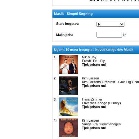
0-9
A
B
C
D
E
F
G
H
I
J
Musik - Simpel Søgning
Start bogstav:
Maks pris:
kr.
Ugens 10 mest besøgte i hovedkategorien Musik
1.
Nik & Jay
Fresh -Fri - Fly
Tjek prisen nu!
2.
Kim Larsen
Kim Larsens Greatest - Guld Og Grø
Tjek prisen nu!
3.
Hans Zimmer
Løvernes Konge (Disney)
Tjek prisen nu!
4.
Kim Larsen
Sange Fra Glemmebogen
Tjek prisen nu!