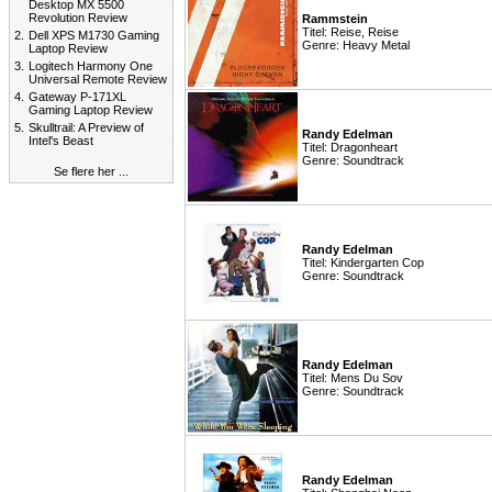
Desktop MX 5500
Revolution Review
Rammstein
Titel: Reise, Reise
2.
Dell XPS M1730 Gaming
Genre: Heavy Metal
Laptop Review
3.
Logitech Harmony One
Universal Remote Review
4.
Gateway P-171XL
Gaming Laptop Review
5.
Skulltrail: A Preview of
Randy Edelman
Intel's Beast
Titel: Dragonheart
Genre: Soundtrack
Se flere her ...
Randy Edelman
Titel: Kindergarten Cop
Genre: Soundtrack
Randy Edelman
Titel: Mens Du Sov
Genre: Soundtrack
Randy Edelman