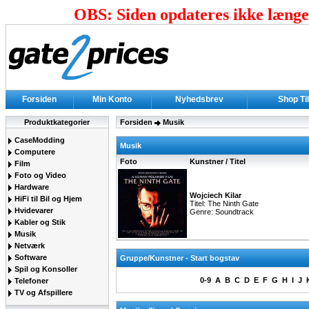
OBS: Siden opdateres ikke længer
Forsiden
Min Konto
Nyhedsbrev
Shop Ti
Produktkategorier
Forsiden
Musik
CaseModding
Musik
Computere
Foto
Kunstner / Titel
Film
Foto og Video
Hardware
Wojciech Kilar
HiFi til Bil og Hjem
Titel: The Ninth Gate
Hvidevarer
Genre: Soundtrack
Kabler og Stik
Musik
Netværk
Software
Gruppe/Kunstner - Start bogstav
Spil og Konsoller
0-9
A
B
C
D
E
F
G
H
I
J
Telefoner
TV og Afspillere