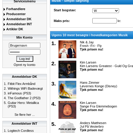
Musik - Simpel Søgning
Servicesmenu
Forhandlere
Start bogstav:
Producenter
Anmeldelser DK
Maks pris:
kr.
Anmeldelser INT
Artikler DK
Ugens 10 mest besøgte i hovedkategorien Musik
Min Konto
1.
Nik & Jay
Fresh -Fri - Fly
Tjek prisen nu!
2.
Kim Larsen
Opret ny konto
Kim Larsens Greatest - Guld Og Gr
Tjek prisen nu!
Anmeldelser DK
3.
Hans Zimmer
1.
Fitbit Flex Armbånd
Løvernes Konge (Disney)
2.
Withings WiFi Badevægt
Tjek prisen nu!
3.
inFamous (PS3)
4.
The Godfather 2 (PS3)
5.
Guitar Hero: Metallica
4.
Kim Larsen
(PS3)
Sange Fra Glemmebogen
Tjek prisen nu!
Se flere her ...
5.
Anders Matthesen
Anmeldelser INT
Jul På Vesterbro
Tjek prisen nu!
1.
Logitech Cordless