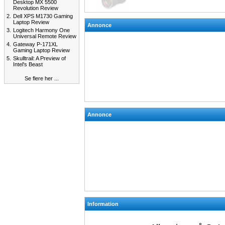
Desktop MX 5500
Revolution Review
2.
Dell XPS M1730 Gaming
Laptop Review
Annonce
3.
Logitech Harmony One
Universal Remote Review
4.
Gateway P-171XL
Gaming Laptop Review
5.
Skulltrail: A Preview of
Intel's Beast
Se flere her ...
Annonce
Information