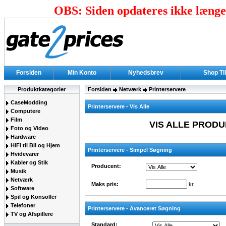
OBS: Siden opdateres ikke længer
Forsiden
Min Konto
Nyhedsbrev
Shop Ti
Produktkategorier
Forsiden
Netværk
Printerservere
CaseModding
Printerservere - Vis Alle
Computere
Film
VIS ALLE PRODU
Foto og Video
Hardware
HiFi til Bil og Hjem
Printerservere - Simpel Søgning
Hvidevarer
Kabler og Stik
Producent:
Musik
Netværk
Maks pris:
kr.
Software
Spil og Konsoller
Telefoner
Printerservere - Avanceret Søgning
TV og Afspillere
Standard: