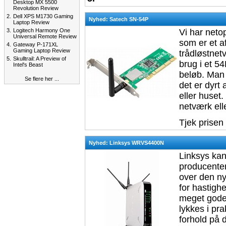
Desktop MX 5500
Revolution Review
2.
Dell XPS M1730 Gaming
Nyhed: Satech SN-54P
Laptop Review
3.
Logitech Harmony One
Vi har neto
Universal Remote Review
som er et a
4.
Gateway P-171XL
Gaming Laptop Review
trådløstnet
5.
Skulltrail: A Preview of
brug i et 54
Intel's Beast
beløb. Man 
Se flere her ...
det er dyrt 
eller huset.
netværk ell
Tjek prisen
Nyhed: Linksys WRVS4400N
Linksys kan
producenter
over den n
for hastigh
meget gode 
lykkes i pr
forhold på