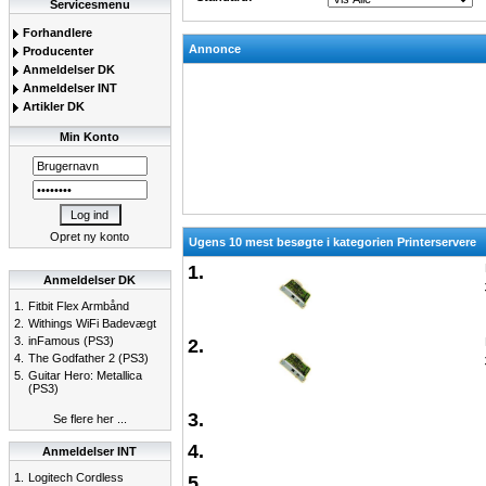
Servicesmenu
Forhandlere
Annonce
Producenter
Anmeldelser DK
Anmeldelser INT
Artikler DK
Min Konto
Opret ny konto
Ugens 10 mest besøgte i kategorien Printerservere
1.
Anmeldelser DK
1.
Fitbit Flex Armbånd
2.
Withings WiFi Badevægt
3.
inFamous (PS3)
2.
4.
The Godfather 2 (PS3)
5.
Guitar Hero: Metallica
(PS3)
3.
Se flere her ...
4.
Anmeldelser INT
1.
Logitech Cordless
5.