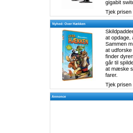
gigabit swi
Tjek prisen
Nyhed: Over Hækken
Skildpadden
at opdage, a
Sammen med
at udforske
finder dyre
går til spi
at mæske s
farer.
Tjek prisen
Annonce