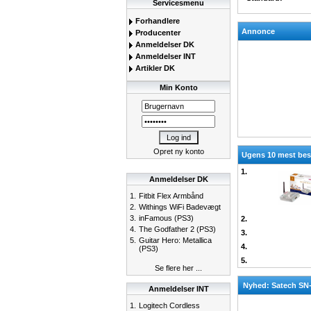
Servicesmenu
Forhandlere
Annonce
Producenter
Anmeldelser DK
Anmeldelser INT
Artikler DK
Min Konto
Opret ny konto
Ugens 10 mest besø
1.
Anmeldelser DK
1.
Fitbit Flex Armbånd
2.
Withings WiFi Badevægt
3.
inFamous (PS3)
2.
4.
The Godfather 2 (PS3)
3.
5.
Guitar Hero: Metallica
4.
(PS3)
5.
Se flere her ...
Nyhed: Satech SN
Anmeldelser INT
1.
Logitech Cordless