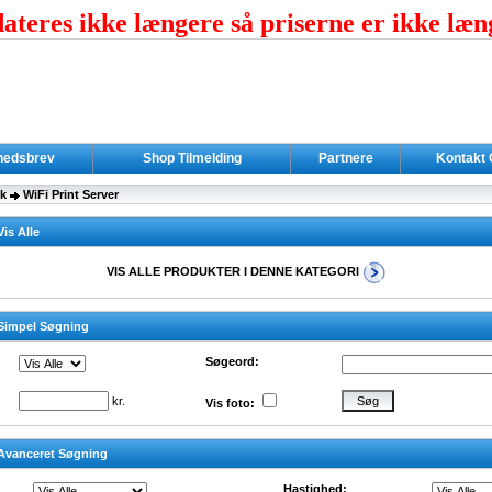
teres ikke længere så priserne er ikke læn
hedsbrev
Shop Tilmelding
Partnere
Kontakt
k
WiFi Print Server
Vis Alle
VIS ALLE PRODUKTER I DENNE KATEGORI
- Simpel Søgning
Søgeord:
kr.
Vis foto:
- Avanceret Søgning
Hastighed: