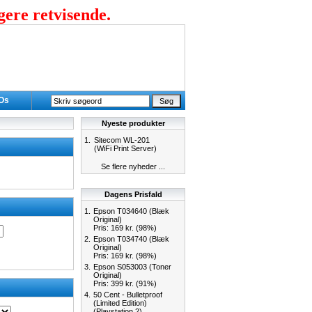
gere retvisende.
 Os
Nyeste produkter
1.
Sitecom WL-201
(WiFi Print Server)
Se flere nyheder ...
Dagens Prisfald
1.
Epson T034640 (Blæk
Original)
Pris: 169 kr. (98%)
2.
Epson T034740 (Blæk
Original)
Pris: 169 kr. (98%)
3.
Epson S053003 (Toner
Original)
Pris: 399 kr. (91%)
4.
50 Cent - Bulletproof
(Limited Edition)
(Playstation 2)