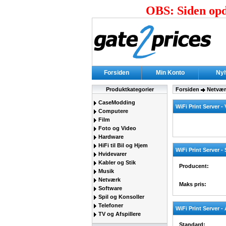
OBS: Siden opda
Forsiden
Min Konto
Ny
Produktkategorier
Forsiden
Netvær
CaseModding
WiFi Print Server - 
Computere
Film
Foto og Video
Hardware
HiFi til Bil og Hjem
WiFi Print Server 
Hvidevarer
Kabler og Stik
Producent:
Musik
Netværk
Maks pris:
Software
Spil og Konsoller
Telefoner
WiFi Print Server 
TV og Afspillere
Standard: