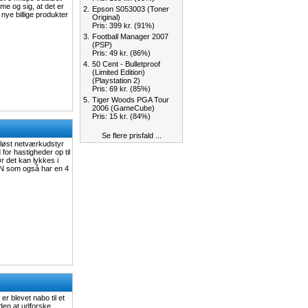
mme og sig, at det er
2.
Epson S053003 (Toner
 nye billige produkter
Original)
Pris: 399 kr. (91%)
3.
Football Manager 2007
(PSP)
Pris: 49 kr. (86%)
4.
50 Cent - Bulletproof
(Limited Edition)
(Playstation 2)
Pris: 69 kr. (85%)
5.
Tiger Woods PGA Tour
2006 (GameCube)
Pris: 15 kr. (84%)
Se flere prisfald ...
ådløst netværkudstyr
or hastigheder op til
r det kan lykkes i
0N som også har en 4
r blevet nabo til et
en at udforske