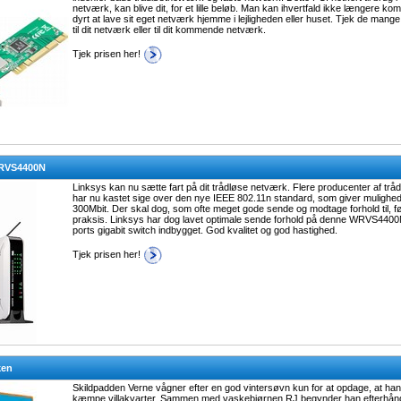
netværk, kan blive dit, for et lille beløb. Man kan ihvertfald ikke længere ko
dyrt at lave sit eget netværk hjemme i lejligheden eller huset. Tjek de mange
til dit netværk eller til dit kommende netværk.
Tjek prisen her!
WRVS4400N
Linksys kan nu sætte fart på dit trådløse netværk. Flere producenter af tr
har nu kastet sige over den nye IEEE 802.11n standard, som giver mulighed f
300Mbit. Der skal dog, som ofte meget gode sende og modtage forhold til, fø
praksis. Linksys har dog lavet optimale sende forhold på denne WRVS440
ports gigabit switch indbygget. God kvalitet og god hastighed.
Tjek prisen her!
ken
Skildpadden Verne vågner efter en god vintersøvn kun for at opdage, at han e
kæmpe villakvarter. Sammen med vaskebjørnen RJ begynder han efterhånd