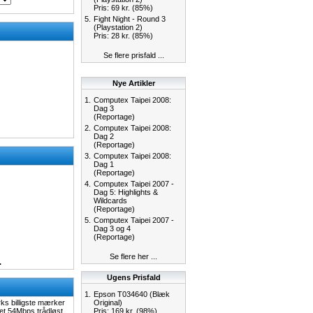
Pris: 69 kr. (85%)
5.
Fight Night - Round 3
(Playstation 2)
Pris: 28 kr. (85%)
Se flere prisfald ...
Nye Artikler
1.
Computex Taipei 2008:
Dag 3
(Reportage)
2.
Computex Taipei 2008:
Dag 2
(Reportage)
3.
Computex Taipei 2008:
Dag 1
(Reportage)
4.
Computex Taipei 2007 -
Dag 5: Highlights &
Wildcards
(Reportage)
5.
Computex Taipei 2007 -
Dag 3 og 4
(Reportage)
Se flere her ...
.
Ugens Prisfald
1.
Epson T034640 (Blæk
rks billigste mærker
Original)
 et 54Mbps trådløst
Pris: 169 kr. (98%)