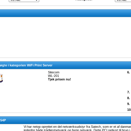
gte i kategorien WiFi Print Server
Sitecom
6.
WL-201
Tjek prisen nu!
7.
8.
9.
10
-54P
Vi har netop oprettet en del netværksudstyr fra Satech, som er et af danma
indenfor både trådløstnetværk og faste netværk. Dette PCI netkort til brug i