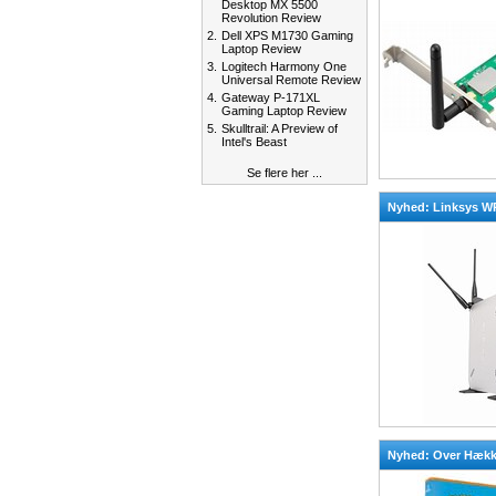
Desktop MX 5500
Revolution Review
2.
Dell XPS M1730 Gaming
Laptop Review
3.
Logitech Harmony One
Universal Remote Review
4.
Gateway P-171XL
Gaming Laptop Review
5.
Skulltrail: A Preview of
Intel's Beast
Se flere her ...
Nyhed: Linksys 
Nyhed: Over Hæk