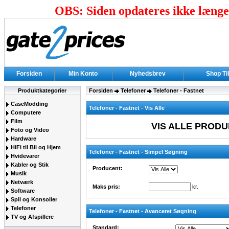
OBS: Siden opdateres ikke længer
Forsiden
Min Konto
Nyhedsbrev
Shop Ti
Produktkategorier
Forsiden
Telefoner
Telefoner - Fastnet
CaseModding
Telefoner - Fastnet - Vis Alle
Computere
Film
VIS ALLE PRODU
Foto og Video
Hardware
HiFi til Bil og Hjem
Telefoner - Fastnet - Simpel Søgning
Hvidevarer
Kabler og Stik
Producent:
Musik
Netværk
Maks pris:
kr.
Software
Spil og Konsoller
Telefoner
Telefoner - Fastnet - Avanceret Søgning
TV og Afspillere
Standard: