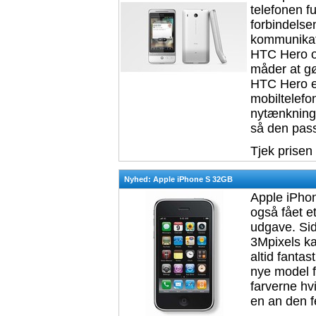
telefonen f
forbindelsen
kommunikati
HTC Hero op
måder at gø
HTC Hero e
mobiltelef
nytænkning 
så den passe
Tjek prisen
Nyhed: Apple iPhone S 32GB
Apple iPhon
også fået e
udgave. Sid
3Mpixels ka
altid fantas
nye model 
farverne hvi
en an den f