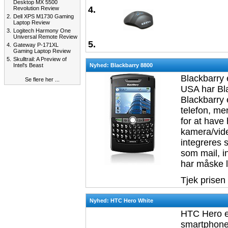
Desktop MX 5500
4.
Revolution Review
2.
Dell XPS M1730 Gaming
Laptop Review
3.
Logitech Harmony One
Universal Remote Review
5.
4.
Gateway P-171XL
Gaming Laptop Review
5.
Skulltrail: A Preview of
Intel's Beast
Nyhed: Blackbarry 8800
Blackbarry 
Se flere her ...
USA har Bla
Blackbarry 
telefon, me
for at have
kamera/vide
integreres
som mail, i
har måske l
Tjek prisen
Nyhed: HTC Hero White
HTC Hero e
smartphone.