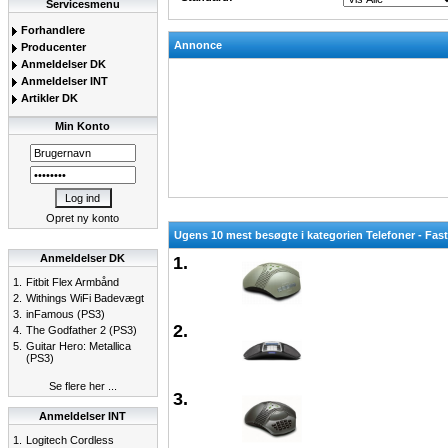
Servicesmenu
Forhandlere
Annonce
Producenter
Anmeldelser DK
Anmeldelser INT
Artikler DK
Min Konto
Opret ny konto
Ugens 10 mest besøgte i kategorien Telefoner - Fas
Anmeldelser DK
1.
1.
Fitbit Flex Armbånd
2.
Withings WiFi Badevægt
3.
inFamous (PS3)
2.
4.
The Godfather 2 (PS3)
5.
Guitar Hero: Metallica
(PS3)
Se flere her ...
3.
Anmeldelser INT
1.
Logitech Cordless