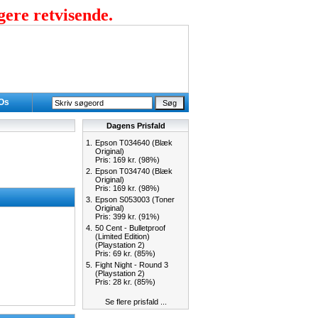
gere retvisende.
 Os
Dagens Prisfald
1.
Epson T034640 (Blæk
Original)
Pris: 169 kr. (98%)
2.
Epson T034740 (Blæk
Original)
Pris: 169 kr. (98%)
3.
Epson S053003 (Toner
Original)
Pris: 399 kr. (91%)
4.
50 Cent - Bulletproof
(Limited Edition)
(Playstation 2)
Pris: 69 kr. (85%)
5.
Fight Night - Round 3
(Playstation 2)
Pris: 28 kr. (85%)
Se flere prisfald ...