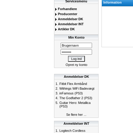
Servicesmenu
Information
Forhandlere
Producenter
Anmeldelser DK
Anmeldelser INT
Artikler DK
Min Konto
Opret ny konto
Anmeldelser DK
1.
Fitbit Flex Armbånd
2.
Withings WiFi Badevægt
3.
inFamous (PS3)
4.
The Godfather 2 (PS3)
5.
Guitar Hero: Metallica
(PS3)
Se flere her ...
Anmeldelser INT
1.
Logitech Cordless