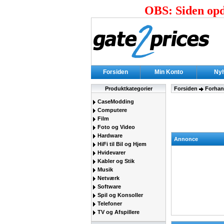
OBS: Siden opda
Forsiden
Min Konto
Ny
Produktkategorier
Forsiden
Forhan
CaseModding
Computere
Film
Foto og Video
Hardware
Annonce
HiFi til Bil og Hjem
Hvidevarer
Kabler og Stik
Musik
Netværk
Software
Spil og Konsoller
Telefoner
TV og Afspillere