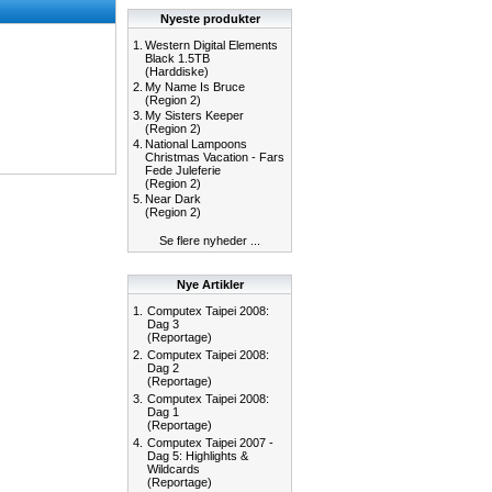
Nyeste produkter
1.
Western Digital Elements
Black 1.5TB
(Harddiske)
2.
My Name Is Bruce
(Region 2)
3.
My Sisters Keeper
(Region 2)
4.
National Lampoons
Christmas Vacation - Fars
Fede Juleferie
(Region 2)
5.
Near Dark
(Region 2)
Se flere nyheder ...
Nye Artikler
1.
Computex Taipei 2008:
Dag 3
(Reportage)
2.
Computex Taipei 2008:
Dag 2
(Reportage)
3.
Computex Taipei 2008:
Dag 1
(Reportage)
4.
Computex Taipei 2007 -
Dag 5: Highlights &
Wildcards
(Reportage)