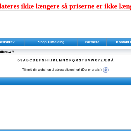
teres ikke længere så priserne er ikke læn
hedsbrev
Shop Tilmelding
Partnere
Kontakt
dlere
Y
0-9
A
B
C
D
E
F
G
H
I
J
K
L
M
N
O
P
Q
R
S
T
U
V
W
X
Y
Z
Æ
Ø
Å
Tilmeld din webshop til adresselisten her! (Det er gratis!)