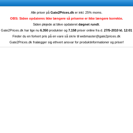
Alle priser på
Gate2Prices.dk
er inkl. 25% moms.
OBS: Siden opdateres ikke længere så priserne er ikke længere korrekte.
Siden plejede at blive opdateret
døgnet rundt
.
Gate2Prices.dk har lige nu
6.350
produkter og
7.158
priser online fra d.
27/5-2010 kl. 12:01
Finder du en forkert pris på en vare så skriv til
webmaster@gate2prices.dk
Gate2Prices.dk fralægger sig ethvert ansvar for produktinformationer og priser!