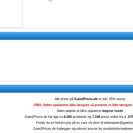
Alle priser på
Gate2Prices.dk
er inkl. 25% moms.
OBS: Siden opdateres ikke længere så priserne er ikke længere 
Siden plejede at blive opdateret
døgnet rundt
.
Gate2Prices.dk har lige nu
6.350
produkter og
7.158
priser online fra d.
27/
Finder du en forkert pris på en vare så skriv til
webmaster@gate2pr
Gate2Prices.dk fralægger sig ethvert ansvar for produktinformationer 