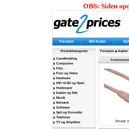
OBS: Siden opda
Forsiden
Min Konto
Ny
Produktkategorier
Forsiden
Kabler 
CaseModding
Produktinform
Computere
Film
Foto og Video
Hardware
HiFi til Bil og Hjem
Hvidevarer
Kabler og Stik
Musik
Netværk
Software
Spil og Konsoller
Telefoner
Besøgt: 
TV og Afspillere