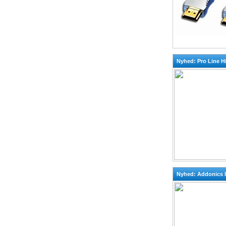
Nyhed: Pro Line 
Nyhed: Addonics 