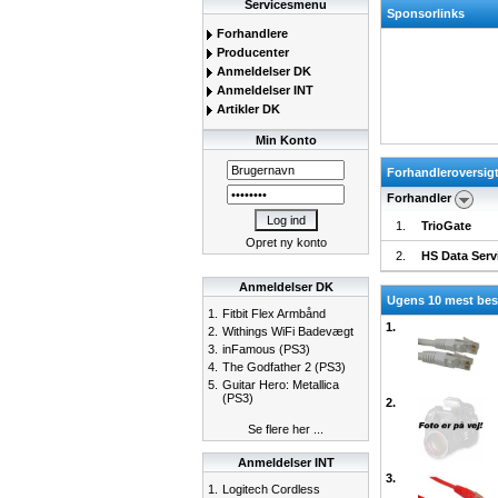
Servicesmenu
Sponsorlinks
Forhandlere
Producenter
Anmeldelser DK
Anmeldelser INT
Artikler DK
Min Konto
Forhandleroversig
Forhandler
1.
TrioGate
Opret ny konto
2.
HS Data Serv
Anmeldelser DK
Ugens 10 mest bes
1.
Fitbit Flex Armbånd
1.
2.
Withings WiFi Badevægt
3.
inFamous (PS3)
4.
The Godfather 2 (PS3)
5.
Guitar Hero: Metallica
(PS3)
2.
Se flere her ...
Anmeldelser INT
3.
1.
Logitech Cordless