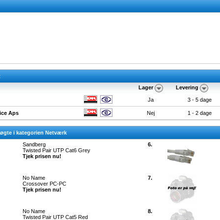
t
Lager
Levering
Ja
3 - 5 dage
ice Aps
Nej
1 - 2 dage
øgte i kategorien Netværk
Sandberg
6.
Twisted Pair UTP Cat6 Grey
Tjek prisen nu!
No Name
7.
Crossover PC-PC
Tjek prisen nu!
No Name
8.
Twisted Pair UTP Cat5 Red