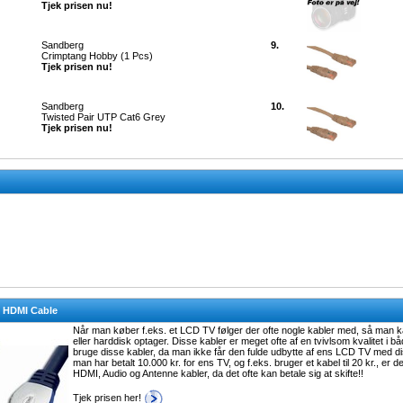
Tjek prisen nu!
Sandberg
9.
Crimptang Hobby (1 Pcs)
Tjek prisen nu!
Sandberg
10.
Twisted Pair UTP Cat6 Grey
Tjek prisen nu!
c HDMI Cable
Når man køber f.eks. et LCD TV følger der ofte nogle kabler med, så man kan
eller harddisk optager. Disse kabler er meget ofte af en tvivlsom kvalitet i b
bruge disse kabler, da man ikke får den fulde udbytte af ens LCD TV med disse
man har betalt 10.000 kr. for ens TV, og f.eks. bruger et kabel til 20 kr., er
HDMI, Audio og Antenne kabler, da det ofte kan betale sig at skifte!!
Tjek prisen her!