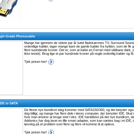
High-Grade Phonocable
Mange har igennem de sidste par år købt fladskærmes TV, Surround Sound
ordentlige kabler, tager mange bare de gamle kabler fra hylden, som de fik gr
flere tusindende kroner. Det er, som at købe en Ferrari med slidbane dæk, og 
ikke testet). Brug lige et par hundrede kroner på nogle ordentlig kabler og få
Tjek prisen her!
IDE to SATA
De fleste nye bundkort idag kommer med SATA150/300, og det betyder også,
dog billigt, og mange har flere dele i deres computer, der benytter IDE. Sk
hvis man ønsker at bruge sine f.eks. IDE harddiske på det nye bundkort, da
Addonics har dog lavet en lille smart adapter, som kan sættes bag i et IDE, o
løsning på et problem som flere og flere vil komme til at opleve.
Tjek prisen her!