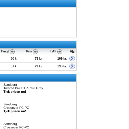
Fragt
Pris
I Alt
Vis
30 kr.
79
kr.
109
kr.
51 kr.
79
kr.
130 kr.
Sandberg
Twisted Pair UTP Cat6 Grey
Tjek prisen nu!
Sandberg
Crossover PC-PC
Tjek prisen nu!
Sandberg
Crossover PC-PC