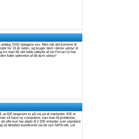
 anlæg, DVD optagere osv. Men når det kommer til
atis for 10 år siden, og bruger dem i deres udstyr til
tro man får det fulde udbytte af sin Ferrari (vi har
 den fulde oplevelse af dit dyre udstyr!
 at IDE langsomt er på vej ud af markedet. IDE er
al man så have ny computere, kan man få problemer,
 de ofte kun har plads til 2 IDE enheder som standard.
g så tilsluttes bundkortet via de nye SATA stik. Let