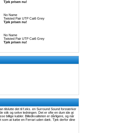
Tjek prisen nu!
No Name
Twisted Pair UTP Cat6 Grey
Tjek prisen nu!
No Name
Twisted Pair UTP Cat6 Grey
Tjek prisen nu!
 tilslutte det til f.eks. en Surround Sound forstærker
åde stik og selve ledningen. Det er ofte en dum ide at
 billige kabler. Billedkvaliteten er dårligere, og når
 det som at købe en Ferrari uden dæk. Tjek derfor dine