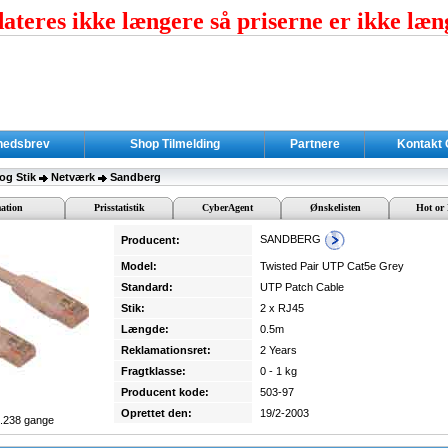
teres ikke længere så priserne er ikke læn
hedsbrev
Shop Tilmelding
Partnere
Kontakt
og Stik
Netværk
Sandberg
ation
Prisstatistik
CyberAgent
Ønskelisten
Hot or 
SANDBERG
Producent:
Model:
Twisted Pair UTP Cat5e Grey
Standard:
UTP Patch Cable
Stik:
2 x RJ45
Længde:
0.5m
Reklamationsret:
2 Years
Fragtklasse:
0 - 1 kg
Producent kode:
503-97
Oprettet den:
19/2-2003
6.238 gange