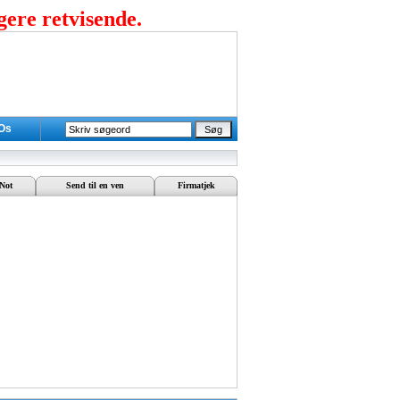
gere retvisende.
 Os
Not
Send til en ven
Firmatjek