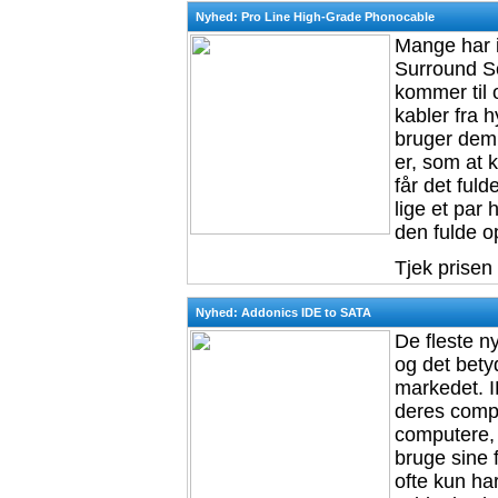
Nyhed: Pro Line High-Grade Phonocable
Mange har 
Surround S
kommer til 
kabler fra h
bruger dem i
er, som at 
får det fuld
lige et par
den fulde op
Tjek prisen
Nyhed: Addonics IDE to SATA
De fleste 
og det bety
markedet. ID
deres compu
computere, 
bruge sine 
ofte kun ha