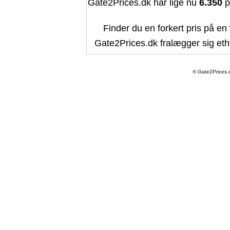
Gate2Prices.dk har lige nu
6.350
p
Finder du en forkert pris på en 
Gate2Prices.dk fralægger sig ethv
© Gate2Prices.