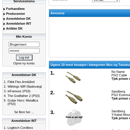
Servicesmenu
Forhandlere
Annonce
Producenter
Anmeldelser DK
Anmeldelser INT
Artikler DK
Min Konto
Opret ny konto
Ugens 10 mest besøgte i kategorien Mus og Tastatu
1.
No Name
Anmeldelser DK
PS/2 Cable
Tjek prisen 
1.
Fitbit Flex Armbånd
2.
Withings WiFi Badevægt
3.
inFamous (PS3)
2.
Sandberg
PS/2 Extensi
4.
The Godfather 2 (PS3)
Tjek prisen 
5.
Guitar Hero: Metallica
(PS3)
3.
Sandberg
Se flere her ...
Y-Kabel Mou
Tjek prisen 
Anmeldelser INT
1.
Logitech Cordless