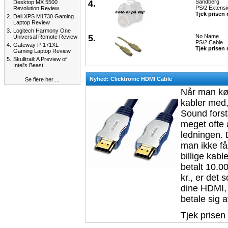
4.
Sandberg
Desktop MX 5500
PS/2 Extensi
Revolution Review
Tjek prisen 
2.
Dell XPS M1730 Gaming
Laptop Review
3.
Logitech Harmony One
5.
No Name
Universal Remote Review
PS/2 Cable
4.
Gateway P-171XL
Tjek prisen 
Gaming Laptop Review
5.
Skulltrail: A Preview of
Intel's Beast
Nyhed: Clicktronic HDMI Cable
Se flere her ...
Når man køb
kabler med, 
Sound forst
meget ofte a
ledningen. 
man ikke få
billige kabl
betalt 10.00
kr., er det
dine HDMI, 
betale sig at
Tjek prisen