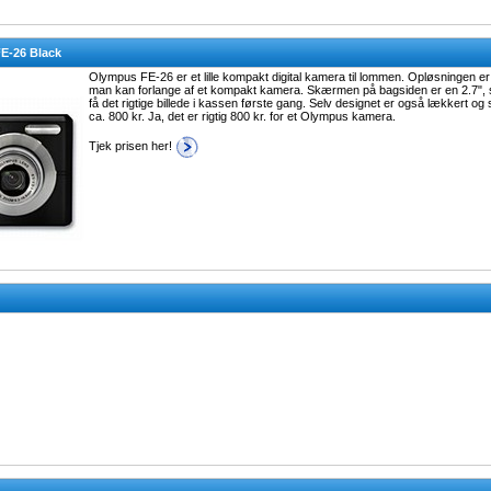
E-26 Black
Olympus FE-26 er et lille kompakt digital kamera til lommen. Opløsningen er 1
man kan forlange af et kompakt kamera. Skærmen på bagsiden er en 2.7", 
få det rigtige billede i kassen første gang. Selv designet er også lækkert o
ca. 800 kr. Ja, det er rigtig 800 kr. for et Olympus kamera.
Tjek prisen her!