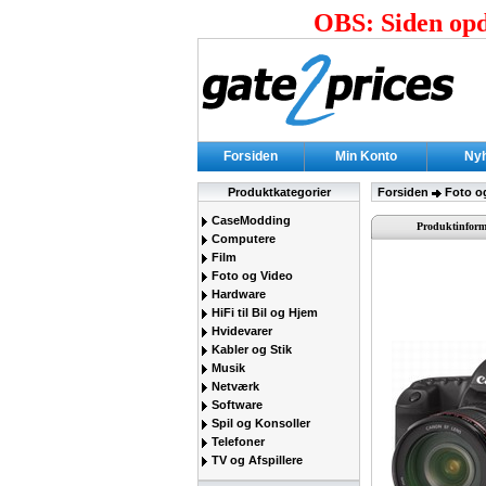
OBS: Siden opda
Forsiden
Min Konto
Ny
Produktkategorier
Forsiden
Foto o
CaseModding
Produktinform
Computere
Film
Foto og Video
Hardware
HiFi til Bil og Hjem
Hvidevarer
Kabler og Stik
Musik
Netværk
Software
Spil og Konsoller
Telefoner
TV og Afspillere