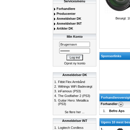
Servicesmenu
Forhandlere
Producenter
Besøgt: 1
Anmeldelser DK
Anmeldelser INT
Artikler DK
Min Konto
Sponsorlinks
Opret ny konto
Anmeldelser DK
1.
Fitbit Flex Armbånd
2.
Withings WiFi Badevægt
3.
inFamous (PS3)
4.
The Godfather 2 (PS3)
Forhandleroversig
5.
Guitar Hero: Metallica
(PS3)
Forhandler
1.
Befro Aps
Se flere her ...
Anmeldelser INT
Ugens 10 mest besø
1.
Logitech Cordless
1.