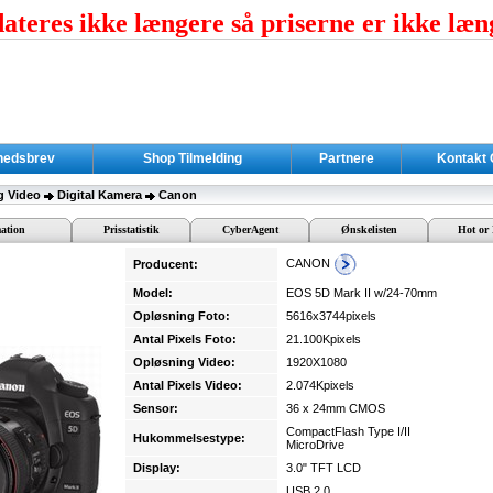
teres ikke længere så priserne er ikke læn
hedsbrev
Shop Tilmelding
Partnere
Kontakt
g Video
Digital Kamera
Canon
ation
Prisstatistik
CyberAgent
Ønskelisten
Hot or 
CANON
Producent:
Model:
EOS 5D Mark II w/24-70mm
Opløsning Foto:
5616x3744pixels
Antal Pixels Foto:
21.100Kpixels
Opløsning Video:
1920X1080
Antal Pixels Video:
2.074Kpixels
Sensor:
36 x 24mm CMOS
CompactFlash Type I/II
Hukommelsestype:
MicroDrive
Display:
3.0" TFT LCD
USB 2.0