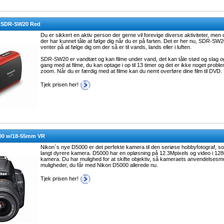
c SDR-SW20 Red
Du er sikkert en aktiv person der gerne vil forevige diverse aktiviteter, m
der har kunnet tåle at følge dig når du er på farten. Det er her nu, SDR-
venter på at følge dig om der så er til vands, lands eller i luften.
SDR-SW20 er vandtæt og kan filme under vand, det kan tåle stød og slag og
gang med at filme, du kan optage i op til 13 timer og det er ikke noget proble
zoom. Når du er færdig med at filme kan du nemt overføre dine film til DVD.
Tjek prisen her!
00 w/18-55mm VR
Nikon´s nye D5000 er det perfekte kamera til den seriøse hobbyfotograf, 
langt dyrere kamera. D5000 har en opløsning på 12.3Mpixels og video i 12
kamera. Du har mulighed for at skifte objektiv, så kameraets anvendelsesm
muligheder, du får med Nikon D5000 allerede nu.
Tjek prisen her!