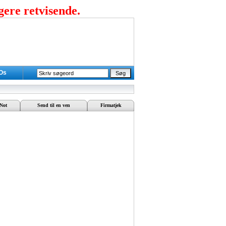
gere retvisende.
 Os
Not
Send til en ven
Firmatjek