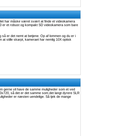
en det har måske været svært at finde et videokamera
SW20 er et robust og kompakt SD videokamera som bare
 så er det nemt at betjene. Op af lommen og du er i
m at stille skarpt, kameraet har nemlig 10X optisk
som gerne vil have de samme muligheder som et ved
80x720, så det er det samme som det langt dyrere SLR
uligheder er næsten uendelige. Så tjek de mange