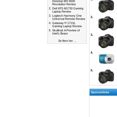
Desktop MX 5500
Revolution Review
2.
Dell XPS M1730 Gaming
Laptop Review
3.
Logitech Harmony One
2.
Universal Remote Review
4.
Gateway P-171XL
Gaming Laptop Review
5.
Skulltrail: A Preview of
Intel's Beast
3.
Se flere her ...
4.
5.
Sponsorlinks