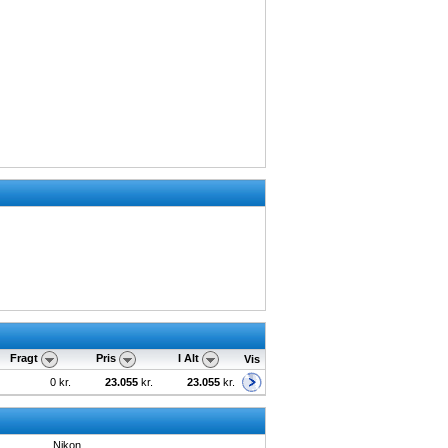
Fragt
Pris
I Alt
Vis
0 kr.
23.055
kr.
23.055
kr.
Nikon