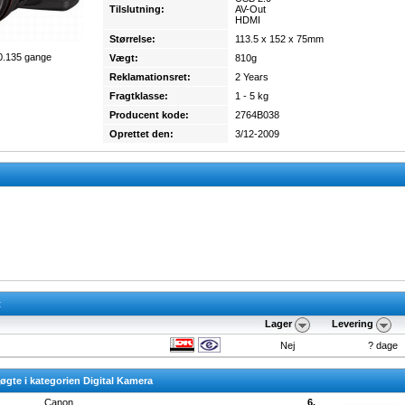
Tilslutning:
AV-Out
HDMI
Størrelse:
113.5 x 152 x 75mm
0.135 gange
Vægt:
810g
Reklamationsret:
2 Years
Fragtklasse:
1 - 5 kg
Producent kode:
2764B038
Oprettet den:
3/12-2009
t
Lager
Levering
Nej
? dage
gte i kategorien Digital Kamera
Canon
6.