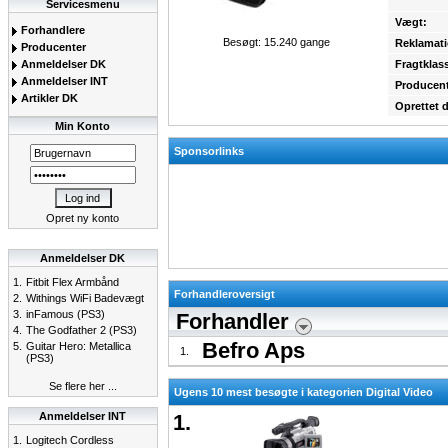
Servicesmenu
Vægt:
Forhandlere
Besøgt: 15.240 gange
Reklamati
Producenter
Anmeldelser DK
Fragtklas
Anmeldelser INT
Producent
Artikler DK
Oprettet 
Min Konto
Sponsorlinks
Opret ny konto
Anmeldelser DK
1.
Fitbit Flex Armbånd
Forhandleroversigt
2.
Withings WiFi Badevægt
3.
inFamous (PS3)
Forhandler
4.
The Godfather 2 (PS3)
Befro Aps
5.
Guitar Hero: Metallica
1.
(PS3)
Se flere her ...
Ugens 10 mest besøgte i kategorien Digital Video
Anmeldelser INT
1.
1.
Logitech Cordless