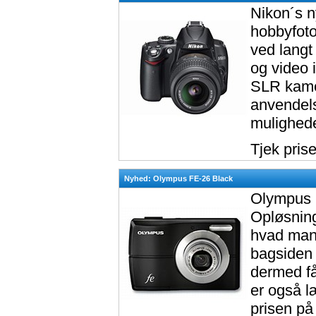
Nikon´s n
hobbyfoto
ved langt
og video 
SLR kamer
anvendel
mulighede
Tjek pris
Nyhed: Olympus FE-26 Black
Olympus F
Opløsninge
hvad man
bagsiden 
dermed få
er også l
prisen på 