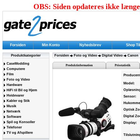
OBS: Siden opdateres ikke længer
Forsiden
Min Konto
Nyhedsbrev
Shop Ti
Produktkategorier
Forsiden
Foto og Video
Digital Video
Canon
CaseModding
Produktinformation
Prisstatistik
Computere
Film
Producen
Foto og Video
Model:
Hardware
Opløsnin
HiFi til Bil og Hjem
Hvidevarer
Sensor:
Kabler og Stik
Hukomme
Musik
Optisk Z
Netværk
Digital Z
Software
Spil og Konsoller
Display:
Telefoner
TV og Afspillere
Tilslutnin