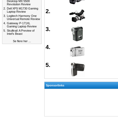
Desktop MX 5500
Revolution Review
2.
Dell XPS M1730 Gaming
2.
Laptop Review
3.
Logitech Harmony One
Universal Remote Review
4.
Gateway P-171XL
Gaming Laptop Review
3.
5.
Skulltrail: A Preview of
Intel's Beast
Se flere her ...
4.
5.
Sponsorlinks