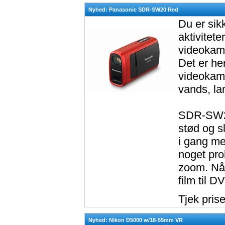
Nyhed: Panasonic SDR-SW20 Red
Du er sik
aktivitet
videokame
Det er h
videokame
vands, lan
SDR-SW20 
stød og s
i gang med
noget pro
zoom. Når
film til D
Tjek pris
Nyhed: Nikon D5000 w/18-55mm VR