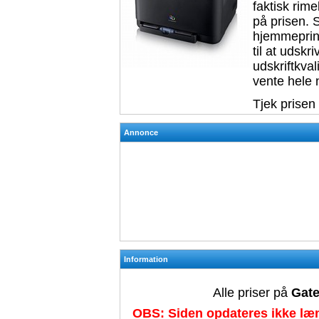
faktisk rim
på prisen. 
hjemmeprinte
til at udskr
udskriftkval
vente hele 
Tjek prisen
Annonce
Information
Alle priser på
Gate
OBS: Siden opdateres ikke læn