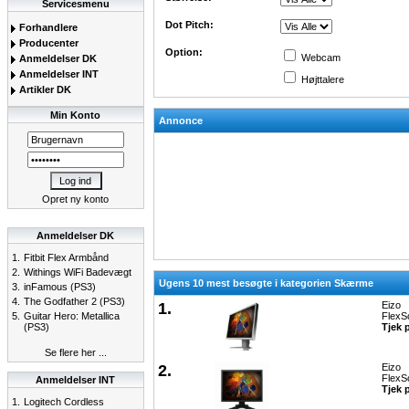
Servicesmenu
Dot Pitch:
Forhandlere
Producenter
Option:
Webcam
Anmeldelser DK
Anmeldelser INT
Højttalere
Artikler DK
Min Konto
Annonce
Opret ny konto
Anmeldelser DK
1.
Fitbit Flex Armbånd
2.
Withings WiFi Badevægt
Ugens 10 mest besøgte i kategorien Skærme
3.
inFamous (PS3)
4.
The Godfather 2 (PS3)
1.
Eizo
5.
Guitar Hero: Metallica
FlexS
(PS3)
Tjek 
Se flere her ...
2.
Eizo
FlexS
Anmeldelser INT
Tjek 
1.
Logitech Cordless