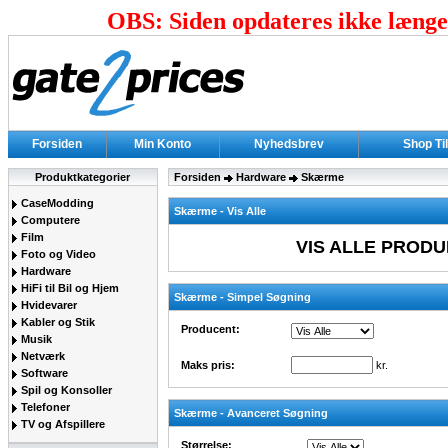
OBS: Siden opdateres ikke længer
Forsiden
Min Konto
Nyhedsbrev
Shop Ti
Produktkategorier
Forsiden
Hardware
Skærme
CaseModding
Skærme - Vis Alle
Computere
Film
VIS ALLE PRODU
Foto og Video
Hardware
HiFi til Bil og Hjem
Skærme - Simpel Søgning
Hvidevarer
Kabler og Stik
Producent:
Musik
Netværk
Maks pris:
kr.
Software
Spil og Konsoller
Telefoner
Skærme - Avanceret Søgning
TV og Afspillere
Størrelse: