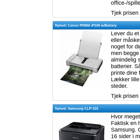
office-/spil
Tjek prisen
Nyhed: Canon PIXMA iP100 w/Battery
Lever du et 
eller måske
noget for d
men begge s
almindelig 
batterier. 
printe dine 
Lækker lill
steder.
Tjek prisen
Nyhed: Samsung CLP-315
Hvor meget 
Faktisk en 
Samsung. CL
16 sider i m