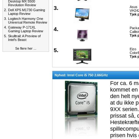
Desktop MX 5500
Revolution Review
3.
Asus
2.
Dell XPS M1730 Gaming
VH24
Laptop Review
Tjek 
3.
Logitech Harmony One
Universal Remote Review
4.
Gateway P-171XL
4.
Packa
Gaming Laptop Review
Callis
Tjek 
5.
Skulltrail: A Preview of
Intel's Beast
Se flere her ...
5.
Eizo
Colo
Tjek 
Nyhed: Intel Core i5 750 2.66GHz
For ca. 6 m
kommet en l
den helt ny
at du ikke 
9XX serien
prissat så
Hestekræfter
spillecompu
prisen hvis 