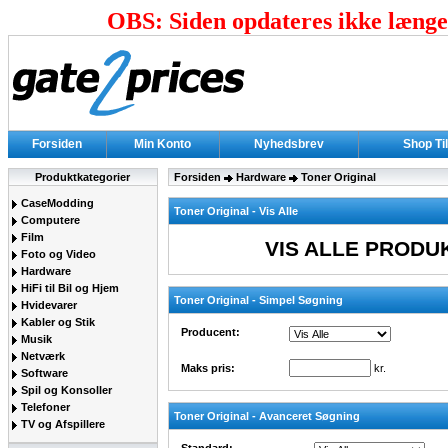
OBS: Siden opdateres ikke længer
Forsiden
Min Konto
Nyhedsbrev
Shop Ti
Produktkategorier
Forsiden
Hardware
Toner Original
CaseModding
Toner Original - Vis Alle
Computere
Film
VIS ALLE PRODU
Foto og Video
Hardware
HiFi til Bil og Hjem
Toner Original - Simpel Søgning
Hvidevarer
Kabler og Stik
Producent:
Musik
Netværk
Maks pris:
kr.
Software
Spil og Konsoller
Telefoner
Toner Original - Avanceret Søgning
TV og Afspillere