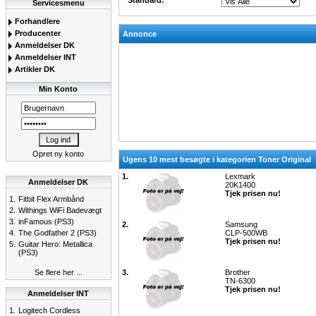
Standard:
Servicesmenu
Forhandlere
Producenter
Annonce
Anmeldelser DK
Anmeldelser INT
Artikler DK
Min Konto
Opret ny konto
Ugens 10 mest besøgte i kategorien Toner Original
1.
Lexmark
Anmeldelser DK
20K1400
Tjek prisen nu!
1.
Fitbit Flex Armbånd
2.
Withings WiFi Badevægt
3.
inFamous (PS3)
2.
Samsung
4.
The Godfather 2 (PS3)
CLP-500WB
Tjek prisen nu!
5.
Guitar Hero: Metallica
(PS3)
Se flere her ...
3.
Brother
TN-6300
Tjek prisen nu!
Anmeldelser INT
1.
Logitech Cordless