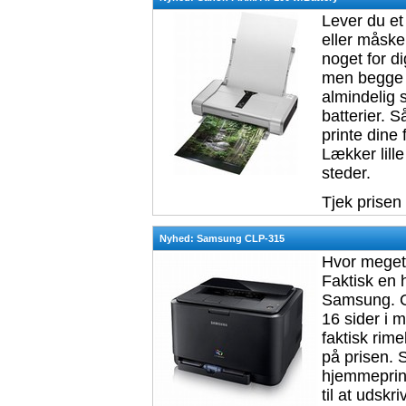
Lever du et 
eller måske
noget for d
men begge s
almindelig 
batterier. 
printe dine 
Lækker lill
steder.
Tjek prisen
Nyhed: Samsung CLP-315
Hvor meget 
Faktisk en 
Samsung. CL
16 sider i m
faktisk rim
på prisen. 
hjemmeprinte
til at udskr