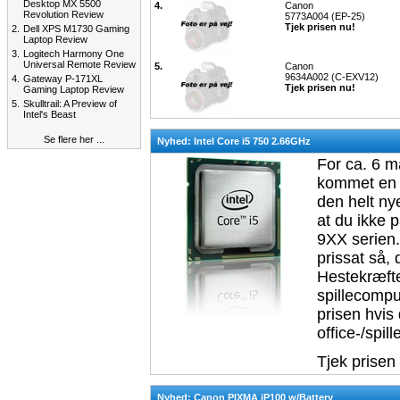
Desktop MX 5500
4.
Canon
Revolution Review
5773A004 (EP-25)
Tjek prisen nu!
2.
Dell XPS M1730 Gaming
Laptop Review
3.
Logitech Harmony One
Universal Remote Review
5.
Canon
9634A002 (C-EXV12)
4.
Gateway P-171XL
Tjek prisen nu!
Gaming Laptop Review
5.
Skulltrail: A Preview of
Intel's Beast
Se flere her ...
Nyhed: Intel Core i5 750 2.66GHz
For ca. 6 m
kommet en l
den helt ny
at du ikke 
9XX serien
prissat så
Hestekræfter
spillecompu
prisen hvis 
office-/spil
Tjek prisen
Nyhed: Canon PIXMA iP100 w/Battery