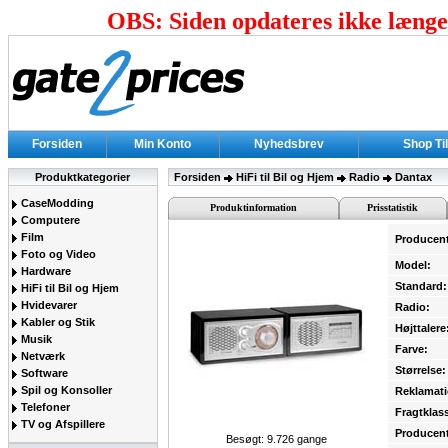
OBS: Siden opdateres ikke længer
Forsiden
Min Konto
Nyhedsbrev
Shop Ti
Produktkategorier
Forsiden
HiFi til Bil og Hjem
Radio
Dantax
CaseModding
Produktinformation
Prisstatistik
Computere
Film
Producen
Foto og Video
Model:
Hardware
Standard:
HiFi til Bil og Hjem
Hvidevarer
Radio:
Kabler og Stik
Højttalere
Musik
Farve:
Netværk
Størrelse:
Software
Spil og Konsoller
Reklamati
Telefoner
Fragtklas
TV og Afspillere
Producent
Besøgt: 9.726 gange