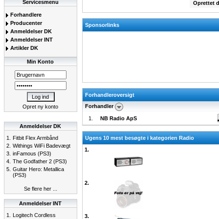
Servicesmenu
Oprettet 
Forhandlere
Producenter
Sponsorlinks
Anmeldelser DK
Anmeldelser INT
Artikler DK
Min Konto
Forhandleroversigt
Forhandler
Opret ny konto
1.
NB Radio ApS
Anmeldelser DK
1.
Fitbit Flex Armbånd
Ugens 10 mest besøgte i kategorien Radio
2.
Withings WiFi Badevægt
1.
3.
inFamous (PS3)
4.
The Godfather 2 (PS3)
5.
Guitar Hero: Metallica
(PS3)
2.
Se flere her ...
Anmeldelser INT
1.
Logitech Cordless
3.