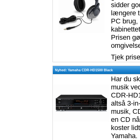
sidder go
længere t
PC brug, 
kabinette
Prisen gø
omgivelse
Tjek pris
Nyhed: Yamaha CDR-HD1500 Black
Har du sk
musik ve
CDR-HD15
altså 3-i
musik, CD
en CD når
koster lid
Yamaha.