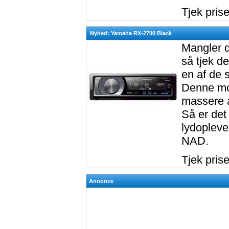
Tjek pris
Nyhed: Yamaha RX-2700 Black
Mangler d
så tjek 
en af de 
Denne mod
massere a
Så er det
lydopleve
NAD.
Tjek pris
Annonce