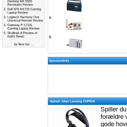
Desktop MX 5500
Revolution Review
2.
Dell XPS M1730 Gaming
Laptop Review
3.
Logitech Harmony One
4.
Universal Remote Review
4.
Gateway P-171XL
Gaming Laptop Review
5.
Skulltrail: A Preview of
Intel's Beast
5.
Se flere her ...
Sponsorlinks
Nyhed: Altec Lansing CHP524
Spiller d
forældre 
gode hove