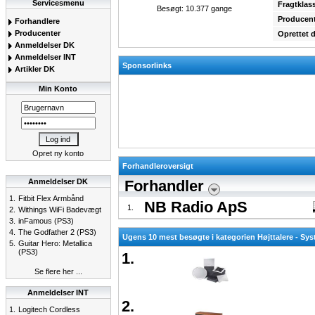
Servicesmenu
Fragtklas
Besøgt: 10.377 gange
Producent
Forhandlere
Producenter
Oprettet 
Anmeldelser DK
Anmeldelser INT
Sponsorlinks
Artikler DK
Min Konto
Opret ny konto
Forhandleroversigt
Anmeldelser DK
Forhandler
1.
Fitbit Flex Armbånd
NB Radio ApS
1.
2.
Withings WiFi Badevægt
3.
inFamous (PS3)
4.
The Godfather 2 (PS3)
Ugens 10 mest besøgte i kategorien Højttalere - Sy
5.
Guitar Hero: Metallica
(PS3)
1.
Se flere her ...
Anmeldelser INT
2.
1.
Logitech Cordless