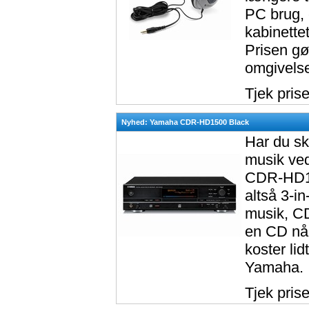
PC brug, 
kabinette
Prisen gø
omgivelse
Tjek pris
Nyhed: Yamaha CDR-HD1500 Black
Har du sk
musik ve
CDR-HD15
altså 3-i
musik, CD
en CD når
koster lid
Yamaha.
Tjek pris