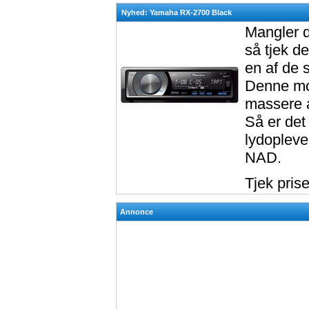
Nyhed: Yamaha RX-2700 Black
Mangler d
så tjek 
en af de 
Denne mod
massere a
Så er det
lydopleve
NAD.
Tjek pris
Annonce