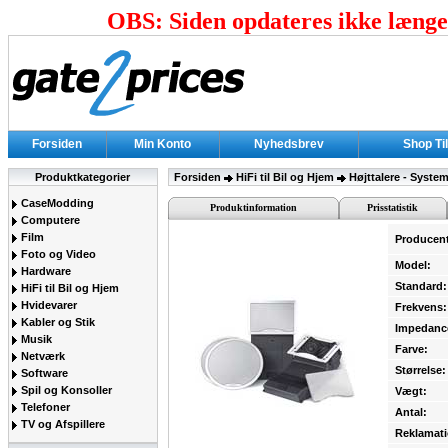
OBS: Siden opdateres ikke længer
Forsiden
Min Konto
Nyhedsbrev
Shop Ti
Produktkategorier
Forsiden
HiFi til Bil og Hjem
Højttalere - Syste
CaseModding
Produktinformation
Prisstatistik
Computere
Film
Producen
Foto og Video
Model:
Hardware
Standard:
HiFi til Bil og Hjem
Hvidevarer
Frekvens:
Kabler og Stik
Impedanc
Musik
Farve:
Netværk
Størrelse:
Software
Spil og Konsoller
Vægt:
Telefoner
Antal:
TV og Afspillere
Reklamati