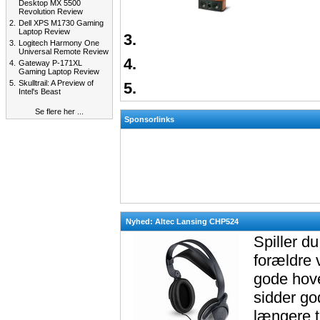
Desktop MX 5500
Revolution Review
2.
Dell XPS M1730 Gaming
Laptop Review
3.
3.
Logitech Harmony One
Universal Remote Review
4.
4.
Gateway P-171XL
Gaming Laptop Review
5.
Skulltrail: A Preview of
5.
Intel's Beast
Se flere her ...
Sponsorlinks
Nyhed: Altec Lansing CHP524
Spiller d
forældre 
gode hove
sidder go
længere t