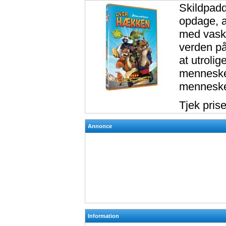
Skildpadd
opdage, a
med vask
verden på
at utrolig
menneske
mennesken
Tjek pris
Annonce
Information