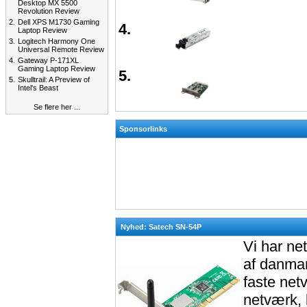
Desktop MX 5500
Revolution Review
2.
Dell XPS M1730 Gaming
4.
Laptop Review
3.
Logitech Harmony One
Universal Remote Review
4.
Gateway P-171XL
Gaming Laptop Review
5.
5.
Skulltrail: A Preview of
Intel's Beast
Se flere her ...
Sponsorlinks
Nyhed: Satech SN-54P
Vi har ne
af danmar
faste net
netværk, k