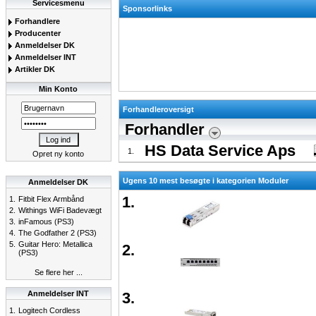
Servicesmenu
Sponsorlinks
Forhandlere
Producenter
Anmeldelser DK
Anmeldelser INT
Artikler DK
Min Konto
Forhandleroversigt
Forhandler
HS Data Service Aps
1.
Opret ny konto
Ugens 10 mest besøgte i kategorien Moduler
Anmeldelser DK
1.
1.
Fitbit Flex Armbånd
2.
Withings WiFi Badevægt
3.
inFamous (PS3)
4.
The Godfather 2 (PS3)
5.
Guitar Hero: Metallica
2.
(PS3)
Se flere her ...
Anmeldelser INT
3.
1.
Logitech Cordless