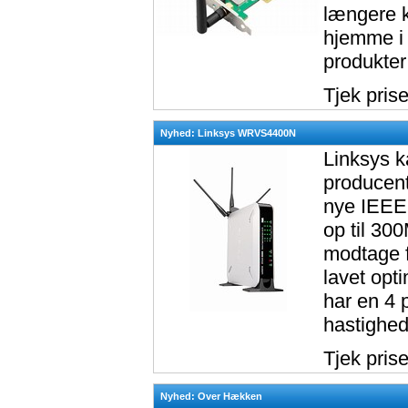
længere k
hjemme i 
produkter 
Tjek pris
Nyhed: Linksys WRVS4400N
Linksys k
producent
nye IEEE 
op til 30
modtage fo
lavet op
har en 4 
hastighed
Tjek pris
Nyhed: Over Hækken