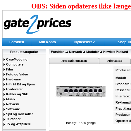
OBS: Siden opdateres ikke længer
Forsiden
Min Konto
Nyhedsbrev
Shop Ti
Produktkategorier
Forsiden
Netværk
Moduler
Hewlett Packard
CaseModding
Produktinformation
Prisstatistik
Computere
Film
Producen
Foto og Video
Model:
Hardware
Standard:
HiFi til Bil og Hjem
Hvidevarer
Passer til:
Kabler og Stik
Interface:
Musik
Reklamati
Netværk
Fragtklas
Software
Spil og Konsoller
Producent
Telefoner
Oprettet 
Besøgt: 7.325 gange
TV og Afspillere